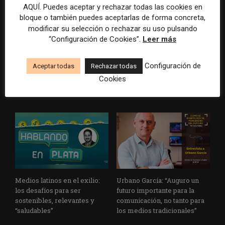
AQUÍ. Puedes aceptar y rechazar todas las cookies en
bloque o también puedes aceptarlas de forma concreta,
modificar su selección o rechazar su uso pulsando
“Configuración de Cookies”.
Leer más
Cómo es el plan de
Guallar: “La curación de
suscripciones para atraer
contenido es un reto en la
Configuración de
audiencias jóvenes del
enseñanza de las nuevas
Aceptar todas
Rechazar todas
medio regional argentino La
generaciones”
Cookies
Gaceta
Medios latinos en el exilio:
Urbano García: “Auguro un
los desafíos para ser
futuro importante para la
sostenibles, relevantes y
comunicación, no tanto para
“saludables”
los medios tradicionales”