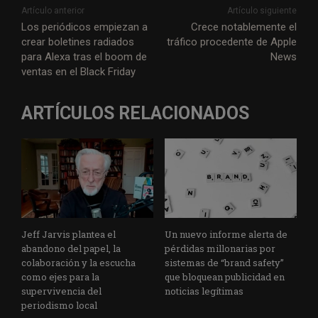
i
c
n
a
l
a
a
s
Artículo anterior
Artículo siguiente
t
e
k
t
e
i
i
s
Los periódicos empiezan a
Crece notablemente el
crear boletines radiados
tráfico procedente de Apple
t
b
e
s
g
l
l
a
para Alexa tras el boom de
News
e
o
d
A
r
g
ventas en el Black Friday
r
o
I
p
a
e
k
n
p
m
ARTÍCULOS RELACIONADOS
Jeff Jarvis plantea el
Un nuevo informe alerta de
abandono del papel, la
pérdidas millonarias por
colaboración y la escucha
sistemas de “brand safety”
como ejes para la
que bloquean publicidad en
supervivencia del
noticias legítimas
periodismo local