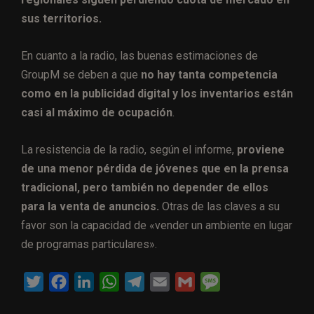
sus territorios.
En cuanto a la radio, las buenas estimaciones de
GroupM se deben a que
no hay tanta competencia
como en la publicidad digital y los inventarios están
casi al máximo de ocupación
.
La resistencia de la radio, según el informe,
proviene
de una menor pérdida de jóvenes que en la prensa
tradicional, pero también no depender de ellos
para la venta de anuncios.
Otras de las claves a su
favor son la capacidad de «vender un ambiente en lugar
de programas particulares».
T
F
L
W
T
E
G
M
w
a
i
h
e
m
m
e