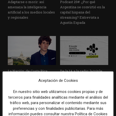
Adaptarse o morir: así
Podcast 29#. ¿Por qué
amenaza la inteligencia
Argentina se convirtió en la
artificial a los medios locales
capital hispana del
y regionales
streaming? Entrevista a
Agustín Espada
La Nación, de Costa Rica,
De la IA a la radio: la triple
propone una fuerte
apuesta de La Nación por el
Aceptación de Cookies
renovación y pone a un
liderazgo en audio digital
periodista joven al frente de
la redacción
En nuestro sitio web utilizamos cookies propias y de
terceros para finalidades analíticas mediante el análisis del
tráfico web, para personalizar el contenido mediante sus
preferencias y con finalidades publicitarias. Para más
información puedes consultar nuestra Política de Cookies