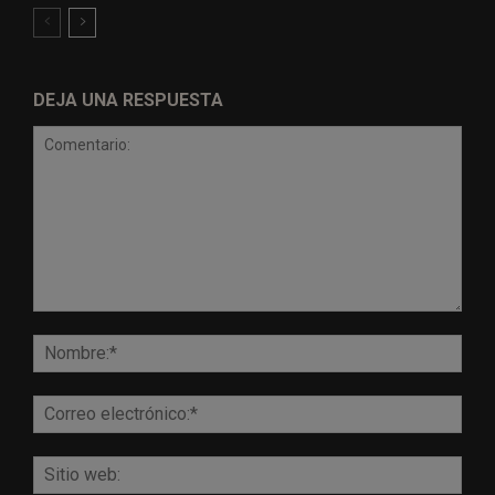
DEJA UNA RESPUESTA
Comentario:
Nomb
Corr
elect
Sitio
web: