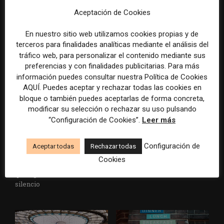
Aceptación de Cookies
Veinte ejemplos de uso de la
La bolsa ha borrado hasta el
IA en redacciones, productos
98% del valor de algunos
En nuestro sitio web utilizamos cookies propias y de
y negocios periodísticos
grandes grupos de prensa
terceros para finalidades analíticas mediante el análisis del
tradicionales
tráfico web, para personalizar el contenido mediante sus
preferencias y con finalidades publicitarias. Para más
información puedes consultar nuestra Política de Cookies
AQUÍ. Puedes aceptar y rechazar todas las cookies en
bloque o también puedes aceptarlas de forma concreta,
modificar su selección o rechazar su uso pulsando
“Configuración de Cookies”.
Leer más
Los medios tienen audiencia,
El buzón como nueva
Configuración de
Aceptar todas
Rechazar todas
pero no siempre comunidad:
portada: la estrategia de los
Cookies
cómo activar a los lectores
medios para conquistar
que siguen las noticias en
ciudad a ciudad
silencio