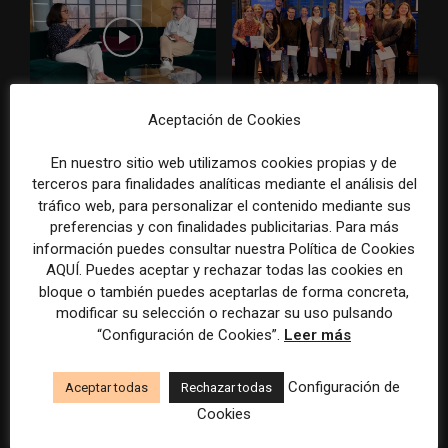
Usar la IA solo para producir
Doce lecciones de Oxford
Aceptación de Cookies
más rápido no transformará
para las redacciones: menos
el periodismo
retórica sobre innovación y
En nuestro sitio web utilizamos cookies propias y de
más método periodístico
terceros para finalidades analíticas mediante el análisis del
tráfico web, para personalizar el contenido mediante sus
preferencias y con finalidades publicitarias. Para más
información puedes consultar nuestra Política de Cookies
AQUÍ. Puedes aceptar y rechazar todas las cookies en
bloque o también puedes aceptarlas de forma concreta,
modificar su selección o rechazar su uso pulsando
“Configuración de Cookies”.
Leer más
El periodista ya no basta: los
Las aplicaciones móviles
grandes medios rediseñan
ganan peso para los medios
Configuración de
Aceptar todas
Rechazar todas
sus redacciones con perfiles
como vía directa para
Cookies
que no existían hace cinco
fidelizar lectores y reducir
años
dependencia del tráfico