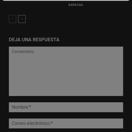
externo
DEJA UNA RESPUESTA
Comentario:
Nomb
Corr
elect