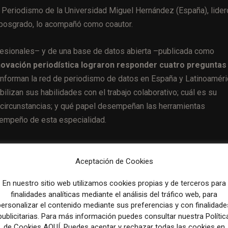
n Periodismo de la Universidad Miguel Hernández (España), lider
o posgrado, lo acompañó como coautor.
ofesionales– y de una base de datos abierta –publicada como
novación periodística lograron responder cuatro preguntas
conforman la red de periodismo de datos en España y Latinoaméri
lizan sus habilidades con el trabajo colaborativo; cuál es su
 circunstancias; y qué papel desempeñan las herramientas
sempeño de esta especialidad.
fundizar en las características de esta figura esencial en l
ica”,
según explican en el artículo. “Iberoamérica es una región
Aceptación de Cookies
En nuestro sitio web utilizamos cookies propias y de terceros para
finalidades analíticas mediante el análisis del tráfico web, para
tende analizar la formación, las rutinas, la situación laboral y la
personalizar el contenido mediante sus preferencias y con finalidade
 Pero, además, este trabajo pretende destacar la interconexión
publicitarias. Para más información puedes consultar nuestra Polític
de Cookies AQUÍ. Puedes aceptar y rechazar todas las cookies en