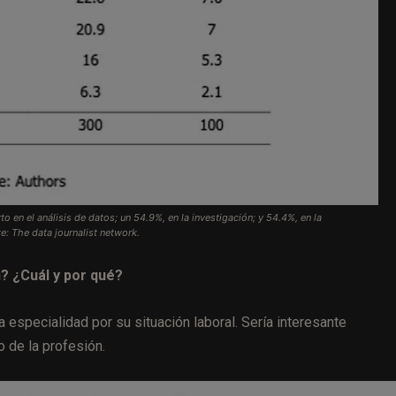
o en el análisis de datos; un 54.9%, en la investigación; y 54.4%, en la
e: The data journalist network.
n? ¿Cuál y por qué?
a especialidad por su situación laboral. Sería interesante
o de la profesión.