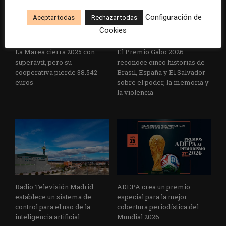
Configuración de
Aceptar todas
Rechazar todas
Cookies
La Marea cierra 2025 con
El Premio Gabo 2026
superávit, pero su
reconoce cinco historias de
cooperativa pierde 38.542
Brasil, España y El Salvador
euros
sobre el poder, la memoria y
la violencia
Radio Televisión Madrid
ADEPA crea un premio
establece un sistema de
especial para la mejor
control para el uso de la
cobertura periodística del
inteligencia artificial
Mundial 2026