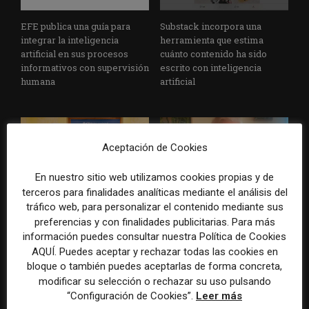
EFE publica una guía para
Substack incorpora una
integrar la inteligencia
herramienta que estima
artificial en sus procesos
cuánto contenido ha sido
informativos con supervisión
escrito con inteligencia
humana
artificial
Aceptación de Cookies
En nuestro sitio web utilizamos cookies propias y de
terceros para finalidades analíticas mediante el análisis del
tráfico web, para personalizar el contenido mediante sus
La Universidad CEU
Paul Krugman alerta del
preferencias y con finalidades publicitarias. Para más
Cardenal Herrera presenta
avance de los
información puedes consultar nuestra Política de Cookies
un informe con pautas para
multimillonarios sobre los
informar sobre el suicidio
medios y las plataformas
AQUÍ. Puedes aceptar y rechazar todas las cookies en
bloque o también puedes aceptarlas de forma concreta,
modificar su selección o rechazar su uso pulsando
“Configuración de Cookies”.
Leer más