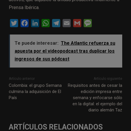
Prensa Ibérica.
T
F
L
W
T
E
G
M
w
a
i
h
e
m
m
e
i
c
n
a
l
a
a
s
Te puede interesar:
The Atlantic refuerza su
t
e
k
t
e
i
i
s
apuesta por el videopodcast tras duplicar los
t
b
e
s
g
l
l
a
ingresos de sus pódcast
e
o
d
A
r
g
r
o
I
p
a
e
Artículo anterior
Artículo siguiente
k
n
p
m
Colombia: el grupo Semana
Requisitos antes de cesar la
culmina la adquisición de El
edición impresa entre
País
semana y enfocarse sólo
en la digital: el ejemplo del
diario alemán Taz
ARTÍCULOS RELACIONADOS