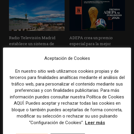
Radio Televisión Madrid
ADEPA crea un premio
establece un sistema de
especial para la mejor
control para el uso de la
cobertura periodística del
inteligencia artificial
Mundial 2026
Aceptación de Cookies
En nuestro sitio web utilizamos cookies propias y de
terceros para finalidades analíticas mediante el análisis del
tráfico web, para personalizar el contenido mediante sus
preferencias y con finalidades publicitarias. Para más
DEJA UNA RESPUESTA
información puedes consultar nuestra Política de Cookies
AQUÍ. Puedes aceptar y rechazar todas las cookies en
bloque o también puedes aceptarlas de forma concreta,
modificar su selección o rechazar su uso pulsando
“Configuración de Cookies”.
Leer más