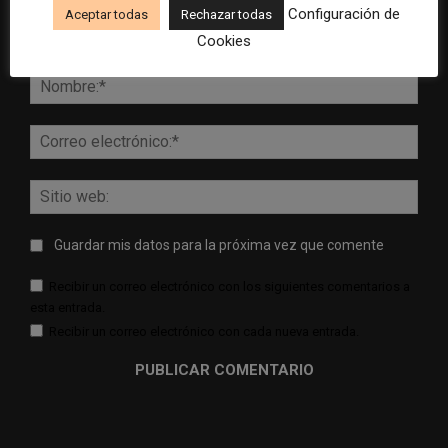
Configuración de
Aceptar todas
Rechazar todas
Cookies
Comentario:
Nomb
Corr
elect
Sitio
web:
Guardar mis datos para la próxima vez que comente
Recibir un correo electrónico con los siguientes comentarios a
esta entrada.
Recibir un correo electrónico con cada nueva entrada.