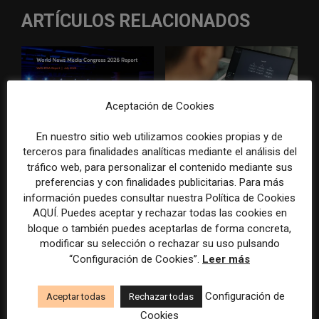
ARTÍCULOS RELACIONADOS
Aceptación de Cookies
En nuestro sitio web utilizamos cookies propias y de
WAN-IFRA reúne las
Veinte ejemplos de uso de la
terceros para finalidades analíticas mediante el análisis del
principales estrategias de los
IA en redacciones, productos
tráfico web, para personalizar el contenido mediante sus
medios ante la IA, la pérdida
y negocios periodísticos
preferencias y con finalidades publicitarias. Para más
de ingresos y los cambios de
información puedes consultar nuestra Política de Cookies
consumo
AQUÍ. Puedes aceptar y rechazar todas las cookies en
bloque o también puedes aceptarlas de forma concreta,
modificar su selección o rechazar su uso pulsando
“Configuración de Cookies”.
Leer más
Configuración de
Aceptar todas
Rechazar todas
Cookies