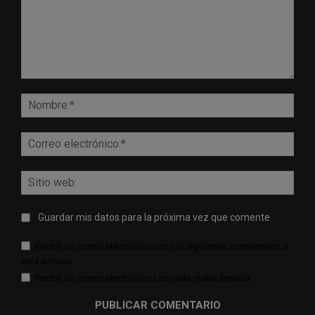
Comentario:
Nomb
Corr
elect
Sitio
web:
Guardar mis datos para la próxima vez que comente
Recibir un correo electrónico con los siguientes comentarios a
esta entrada.
Recibir un correo electrónico con cada nueva entrada.