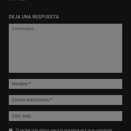
DEJA UNA RESPUESTA
Comentario:
Nomb
Corr
elect
Sitio
web:
Guardar mis datos para la próxima vez que comente