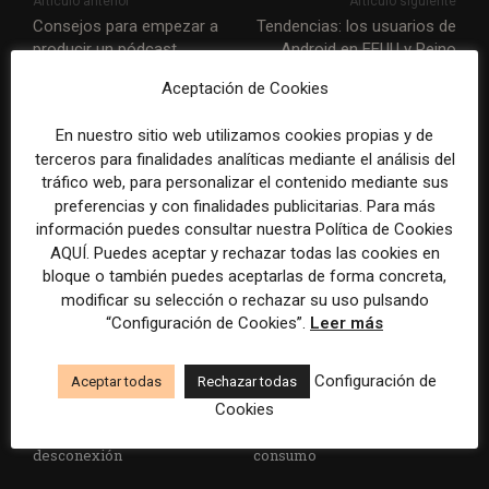
Artículo anterior
Artículo siguiente
Consejos para empezar a
Tendencias: los usuarios de
producir un pódcast
Android en EEUU y Reino
serializado en pequeñas
Unido pasan ya más tiempo
Aceptación de Cookies
redacciones o de forma
en TikTok que en Youtube
individual
En nuestro sitio web utilizamos cookies propias y de
terceros para finalidades analíticas mediante el análisis del
ARTÍCULOS RELACIONADOS
tráfico web, para personalizar el contenido mediante sus
preferencias y con finalidades publicitarias. Para más
información puedes consultar nuestra Política de Cookies
AQUÍ. Puedes aceptar y rechazar todas las cookies en
bloque o también puedes aceptarlas de forma concreta,
modificar su selección o rechazar su uso pulsando
“Configuración de Cookies”.
Leer más
El gran problema
WAN-IFRA reúne las
Configuración de
Aceptar todas
Rechazar todas
tecnológico de los medios ya
principales estrategias de los
Cookies
no es la falta de
medios ante la IA, la pérdida
herramientas, sino su
de ingresos y los cambios de
desconexión
consumo