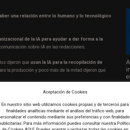
aber una relación entre lo humano y lo tecnológico
nizacional de la IA para ayudar a dar forma a la
comunicación sobre IA en las redacciones.
A
dos dijeron que
usan la IA para la recopilación de
i
ara la producción y poco más de la mitad dijeron que
e
31
Aceptación de Cookies
 la IA como forma de liberar recursos para que los
 mejores o nuevos contenidos
o la mejora de los
En nuestro sitio web utilizamos cookies propias y de terceros para
finalidades analíticas mediante el análisis del tráfico web, para
personalizar el contenido mediante sus preferencias y con finalidade
publicitarias. Para más información puedes consultar nuestra Polític
fueron:
de Cookies AQUÍ. Puedes aceptar y rechazar todas las cookies en