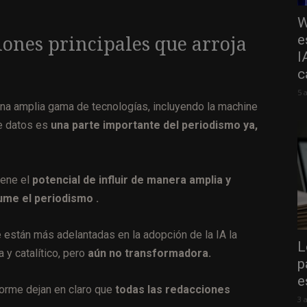
W
e
iones principales que arroja
I
c
5 
o una amplia gama de tecnologías, incluyendo la machine
de datos es
una parte importante del periodismo ya,
tiene el
potencial de influir de manera amplia y
me el periodismo .
 están más adelantadas en la adopción de la IA la
L
 y catalítico, pero
aún no transformadora.
p
e
nforme dejan en claro que
todas las redacciones
3 