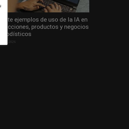
u
einte ejemplos de uso de la IA en
edacciones, productos y negocios
eriodísticos
 julio, 2026