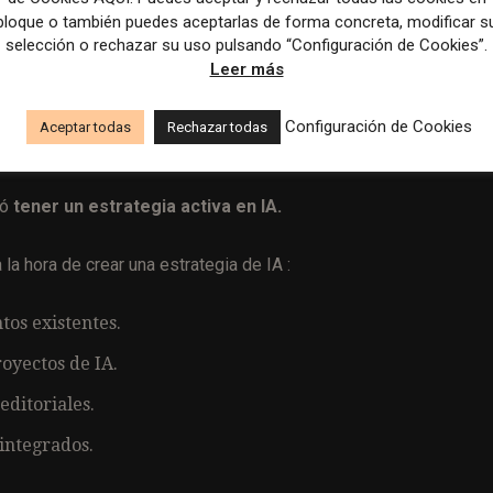
bloque o también puedes aceptarlas de forma concreta, modificar s
s más eficiente (citado en el 68 por ciento de las
selección o rechazar su uso pulsando “Configuración de Cookies”.
Leer más
V
r
nte a los usuarios (45 por ciento)
Configuración de Cookies
p
Aceptar todas
Rechazar todas
 (18 por ciento).
31
mó
tener un estrategia activa en IA.
 la hora de crear una estrategia de IA :
tos existentes.
oyectos de IA.
editoriales.
integrados.