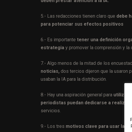
deben prestar atención a la IA.
5.- Las redacciones tienen claro que
debe h
para potenciar sus efectos positivos
6.- Es importante
tener una definición orga
estrategia
y promover la comprensión y la 
7.- Algo menos de la mitad de los encuesta
noticias,
dos tercios dijeron que la usaron p
usaban la IA para la distribución.
8.- Hay una aspiración general para
utilizar
periodistas puedan dedicarse a realizar
servicios.
9.- Los tres
motivos clave para usar la IA