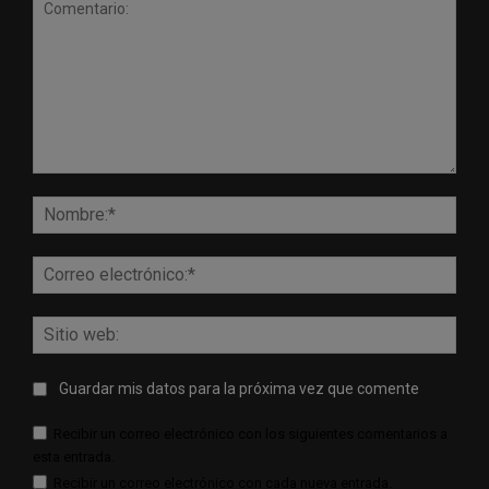
Comentario:
Nomb
Corr
elect
Sitio
web:
Guardar mis datos para la próxima vez que comente
Recibir un correo electrónico con los siguientes comentarios a
esta entrada.
Recibir un correo electrónico con cada nueva entrada.