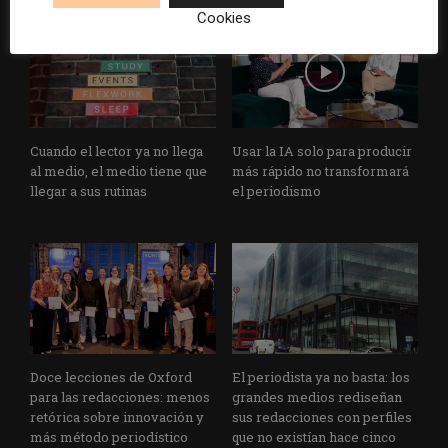
Cookies
Cuando el lector ya no llega
Usar la IA solo para producir
al medio, el medio tiene que
más rápido no transformará
llegar a sus rutinas
el periodismo
Doce lecciones de Oxford
El periodista ya no basta: los
para las redacciones: menos
grandes medios rediseñan
retórica sobre innovación y
sus redacciones con perfiles
más método periodístico
que no existían hace cinco