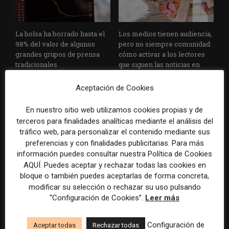
La bolsa ha borrado hasta el
Los medios tienen audiencia,
98% del valor de algunos
pero no siempre comunidad:
grandes grupos de prensa
cómo activar a los lectores
tradicionales
que siguen las noticias en
silencio
Aceptación de Cookies
En nuestro sitio web utilizamos cookies propias y de
terceros para finalidades analíticas mediante el análisis del
tráfico web, para personalizar el contenido mediante sus
preferencias y con finalidades publicitarias. Para más
información puedes consultar nuestra Política de Cookies
AQUÍ. Puedes aceptar y rechazar todas las cookies en
El buzón como nueva
Cómo adelantarse a los
bloque o también puedes aceptarlas de forma concreta,
portada: la estrategia de los
resúmenes con IA de Google
modificar su selección o rechazar su uso pulsando
medios para conquistar
en las noticias de última hora:
“Configuración de Cookies”.
Leer más
ciudad a ciudad
el ejemplo de USA Today
durante el Mundial de...
Configuración de
Aceptar todas
Rechazar todas