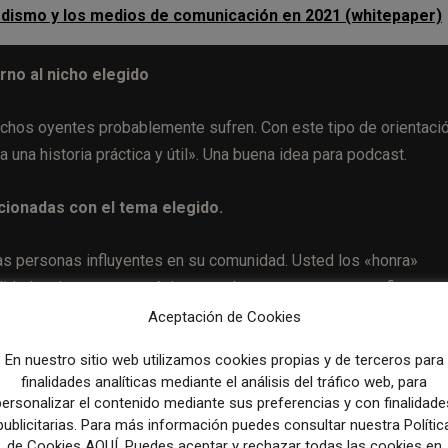
iodismo y los medios de comunicación en 2021 (whitepaper)
rno al nicho elegido
hos oyentes probablemente sufren. Con este tipo de orientació
 una historia práctica y útil». Una buena idea para podcast.
cionadas con el tema elegido.
as personas influyentes en su comunidad. Usted los «honra»
lidad y siempre es un éxito entre los oyentes por tener figuras
 no tengo miedo de preguntarle a celebridades, expertos, etc. E
Aceptación de Cookies
En nuestro sitio web utilizamos cookies propias y de terceros para
finalidades analíticas mediante el análisis del tráfico web, para
personalizar el contenido mediante sus preferencias y con finalidade
publicitarias. Para más información puedes consultar nuestra Polític
de Cookies AQUÍ. Puedes aceptar y rechazar todas las cookies en
s influyentes sobre el mismo tema, puede volver a empaquetar l