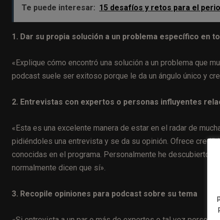
Te puede interesar:
15 desafíos y retos para el per
1. Dar su propia solución a un problema específico en to
«Explique cómo encontró una solución a un problema que muc
podcast suele ser exitoso porque le da un ángulo único y crea
2. Entrevistas con expertos o personas influyentes rela
«Esta es una excelente manera de estar en el radar de much
pidiéndoles una entrevista y se da su opinión. Ofrece credibi
conocidas en el programa. Personalmente he descubierto que
normalmente dicen que sí».
3. Recopile opiniones para podcast sobre su tema
«Si entrevista a un par o más de expertos o tal vez persona