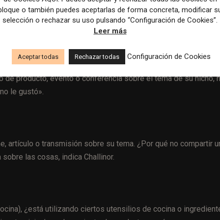
bloque o también puedes aceptarlas de forma concreta, modificar s
pertos sobre ese tema específico».
selección o rechazar su uso pulsando “Configuración de Cookies”.
Leer más
listas
Configuración de Cookies
Aceptar todas
Rechazar todas
iencias personales. Están escuchando por una razón: usted les
to de producto, evento o conferencia sobre el tema de su nicho, 
no le gustó».
e, artículo o transmisión sobre su tema. ¿Por qué no compartir u
 sobre las cosas, indica Challinor.
ina), ¿está utilizando ciertos utensilios de cocina o ingredient