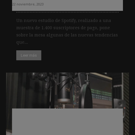
22 noviembre, 2023
Un nuevo estudio de Spotify, realizado a una
muestra de 1.400 suscriptores de pago, pone
sobre la mesa algunas de las nuevas tendencias
que...
Leer más
La duración del pódcast es irrelevante
para los oyentes si el contenido es
atractivo, según un estudio sobre