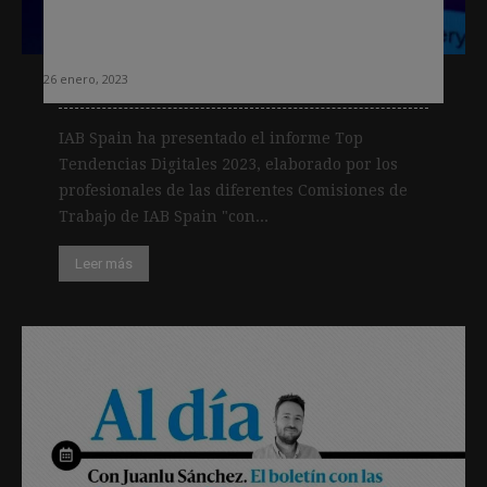
Tendencias digitales que afectarán a
la industria de los medios este año
26 enero, 2023
IAB Spain ha presentado el informe Top
Tendencias Digitales 2023, elaborado por los
profesionales de las diferentes Comisiones de
Trabajo de IAB Spain "con...
Leer más