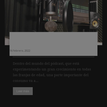
Los jóvenes, los más interesados en
recibir noticias en pódcast
16 febrero, 2022
Dentro del mundo del pódcast, que está
experimentando un gran crecimiento en todas
las franjas de edad, una parte importante del
consumo va a...
Leer más