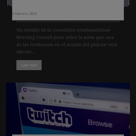
Del pódcast al videopódcast
2 febrero, 2023
Un estudio de la consultora estadounidense
Morning Consult pone sobre la mesa que una
de las tendencias en el mundo del pódcast será
ofrecer...
Leer más