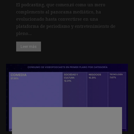
El podcasting, que comenzó como un mero
complemento al panorama mediático, ha
evolucionado hasta convertirse en una
plataforma de periodismo y entretenimiento de
pleno...
Leer más
Un estudio de Spotify revela una
creciente preferencia por
videopodcasts a partir de las 18 horas