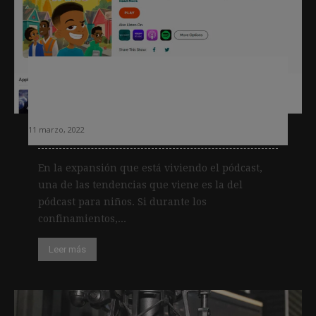
Pódcast para niños: la tendencia que
ya ha explotado en EE. UU. y llegará
pronto a otros países
11 marzo, 2022
En la expansión que está viviendo el pódcast,
una de las tendencias que viene es la del
pódcast para niños. Si durante los
confinamientos,...
Leer más