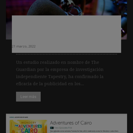
Un estudio encargado por The
Guardian confirma la eficacia de la
publicidad en pódcast
21 marzo, 2022
Un estudio realizado en nombre de The
Guardian por la empresa de investigación
independiente Tapestry, ha confirmado la
eficacia de la publicidad en los...
Leer más