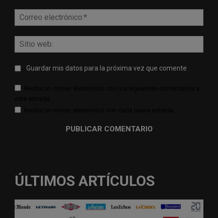
Corr
elect
Sitio
web:
Guardar mis datos para la próxima vez que comente
Recibir un correo electrónico con los siguientes comentarios a
esta entrada.
Recibir un correo electrónico con cada nueva entrada.
ÚLTIMOS ARTÍCULOS