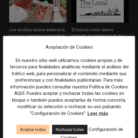
Los medios tienen audiencia,
El buzón como nueva
pero no siempre comunidad:
portada: la estrategia de los
cómo activar a los lectores
medios para conquistar
Aceptación de Cookies
que siguen las noticias en
ciudad a ciudad
silencio
En nuestro sitio web utilizamos cookies propias y de
terceros para finalidades analíticas mediante el análisis del
tráfico web, para personalizar el contenido mediante sus
preferencias y con finalidades publicitarias. Para más
información puedes consultar nuestra Política de Cookies
AQUÍ. Puedes aceptar y rechazar todas las cookies en
bloque o también puedes aceptarlas de forma concreta,
modificar su selección o rechazar su uso pulsando
Cómo adelantarse a los
Cuando el lector ya no llega
“Configuración de Cookies”.
Leer más
resúmenes con IA de Google
al medio, el medio tiene que
en las noticias de última hora:
llegar a sus rutinas
Configuración de
Aceptar todas
Rechazar todas
el ejemplo de USA Today
durante el Mundial de...
Cookies