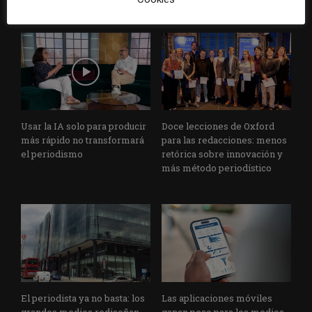
Usar la IA solo para producir
Doce lecciones de Oxford
más rápido no transformará
para las redacciones: menos
el periodismo
retórica sobre innovación y
más método periodístico
El periodista ya no basta: los
Las aplicaciones móviles
grandes medios rediseñan
ganan peso para los medios