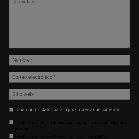
Comentario:
Nomb
Corr
elect
Sitio
web:
Guardar mis datos para la próxima vez que comente
Recibir un correo electrónico con los siguientes comentarios a
esta entrada.
Recibir un correo electrónico con cada nueva entrada.