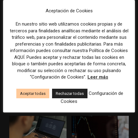
Antich
Aceptación de Cookies
ARTÍCULOS RELACIONADOS
En nuestro sitio web utilizamos cookies propias y de
terceros para finalidades analíticas mediante el análisis del
tráfico web, para personalizar el contenido mediante sus
preferencias y con finalidades publicitarias. Para más
información puedes consultar nuestra Política de Cookies
AQUÍ. Puedes aceptar y rechazar todas las cookies en
bloque o también puedes aceptarlas de forma concreta,
modificar su selección o rechazar su uso pulsando
El gran problema
WAN-IFRA reúne las
“Configuración de Cookies”.
Leer más
tecnológico de los medios ya
principales estrategias de los
no es la falta de
medios ante la IA, la pérdida
Configuración de
herramientas, sino su
de ingresos y los cambios de
Aceptar todas
Rechazar todas
desconexión
consumo
Cookies