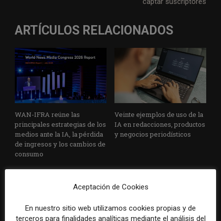
captar suscriptores
ARTÍCULOS RELACIONADOS
WAN-IFRA reúne las
Veinte ejemplos de uso de la
principales estrategias de los
IA en redacciones, productos
medios ante la IA, la pérdida
y negocios periodísticos
de ingresos y los cambios de
consumo
Aceptación de Cookies
En nuestro sitio web utilizamos cookies propias y de
terceros para finalidades analíticas mediante el análisis del