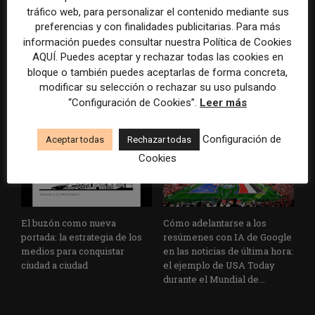
tráfico web, para personalizar el contenido mediante sus
preferencias y con finalidades publicitarias. Para más
La bolsa ha borrado hasta el
Los medios tienen audiencia,
información puedes consultar nuestra Política de Cookies
98% del valor de algunos
pero no siempre comunidad:
AQUÍ. Puedes aceptar y rechazar todas las cookies en
grandes grupos de prensa
cómo activar a los lectores
bloque o también puedes aceptarlas de forma concreta,
tradicionales
que siguen las noticias en
modificar su selección o rechazar su uso pulsando
silencio
“Configuración de Cookies”.
Leer más
Configuración de
Aceptar todas
Rechazar todas
Cookies
El buzón como nueva
Cómo adelantarse a los
portada: la estrategia de los
resúmenes con IA de Google
medios para conquistar
en las noticias de última hora:
ciudad a ciudad
el ejemplo de USA Today
durante el Mundial de...