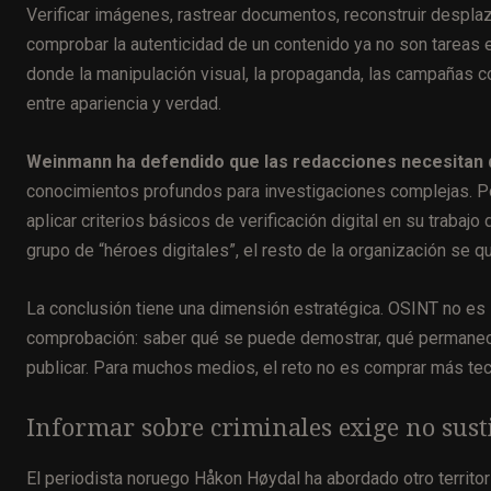
Verificar imágenes, rastrear documentos, reconstruir despla
comprobar la autenticidad de un contenido ya no son tareas e
donde la manipulación visual, la propaganda, las campañas c
entre apariencia y verdad.
Weinmann ha defendido que las redacciones necesitan d
conocimientos profundos para investigaciones complejas. Por
aplicar criterios básicos de verificación digital en su traba
grupo de “héroes digitales”, el resto de la organización se q
La conclusión tiene una dimensión estratégica. OSINT no es 
comprobación: saber qué se puede demostrar, qué permanece 
publicar. Para muchos medios, el reto no es comprar más tecn
Informar sobre criminales exige no susti
El periodista noruego Håkon Høydal ha abordado otro territ