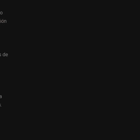
no
ión
s de
a
.