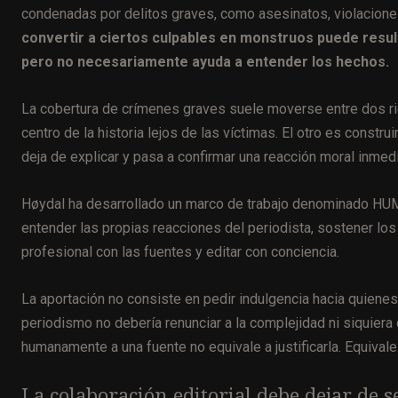
condenadas por delitos graves, como asesinatos, violacione
convertir a ciertos culpables en monstruos puede resu
pero no necesariamente ayuda a entender los hechos.
La cobertura de crímenes graves suele moverse entre dos rie
centro de la historia lejos de las víctimas. El otro es const
deja de explicar y pasa a confirmar una reacción moral inmedi
Høydal ha desarrollado un marco de trabajo denominado HUMA
entender las propias reacciones del periodista, sostener los
profesional con las fuentes y editar con conciencia.
La aportación no consiste en pedir indulgencia hacia quiene
periodismo no debería renunciar a la complejidad ni siquier
humanamente a una fuente no equivale a justificarla. Equivale
La colaboración editorial debe dejar de s