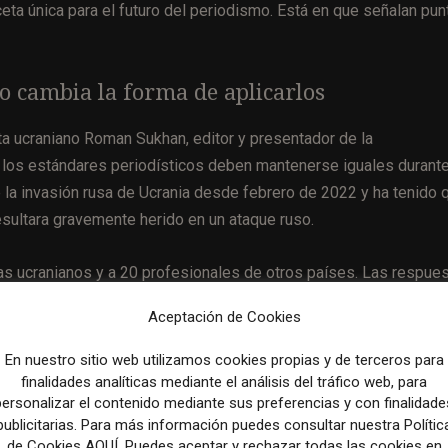
ceta única para el futuro del periodismo. Está en que señalan pu
o cambia la forma de aplicarlos
ta ucraniano Roman Sukhan, editor y presentador de la
si los estándares periodísticos deben mantenerse iguales durant
e la invasión rusa de Ucrania desde febrero de 2022 y ha tenido 
sultara gravemente herido en un ataque ruso.
as ucranianos y a 20 profesionales de otros países. Las respue
los principios centrales del oficio, pero han incorporado una
Aceptación de Cookies
En nuestro sitio web utilizamos cookies propias y de terceros para
segundo ataque. Difundir determinada información puede comprom
finalidades analíticas mediante el análisis del tráfico web, para
personalizar el contenido mediante sus preferencias y con finalidade
or sin contexto puede convertir a un medio en altavoz de propagan
publicitarias. Para más información puedes consultar nuestra Polític
 si esa velocidad aumenta el riesgo para personas concretas.
de Cookies AQUÍ. Puedes aceptar y rechazar todas las cookies en