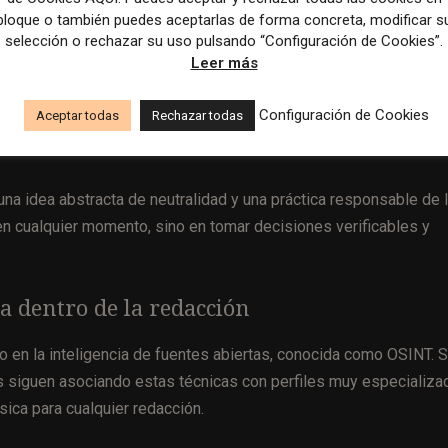
bloque o también puedes aceptarlas de forma concreta, modificar s
dares periodísticos no desaparecen en situaciones límite,
selección o rechazar su uso pulsando “Configuración de Cookies”.
Leer más
xistiera.
Sukhan ha defendido que los periodistas ucranianos
upción durante la guerra y la cobertura de violaciones de derech
Configuración de Cookies
Aceptar todas
Rechazar todas
iempo, ha planteado que retrasar una información puede ser un
una idea abstracta de neutralidad y una práctica responsable de 
en cualquier momento, sino en tomar decisiones verificables y
a dentro de la redacción
 en la inteligencia de fuentes abiertas, conocida como OSINT. 
s siguen asociando estas técnicas con perfiles muy especializa
ica para cualquier redacción.