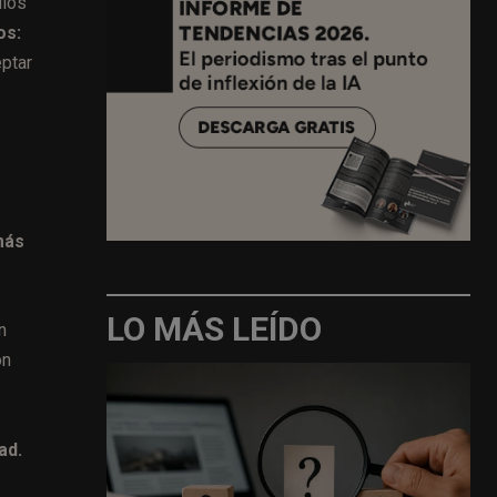
dios
os:
eptar
más
LO MÁS LEÍDO
n
ón
ad.