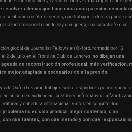
roduce la información y castigan cada vez más rápido a los me
e resolver dilemas que hace unos años parecían secundari
cómo colaborar con otros medios, qué trabajos externos puede ac
genda internacional cuando hay una guerra, una catástrofe o un
oción global de Journalist Fellows en Oxford, formada por 12
el 2 de julio en el Frontline Club de Londres,
no dibujan una
 agenda de reconstrucción profesional: más verificación, 
ica mejor adaptada a escenarios de alta presión.
lows de Oxford resume trabajos sobre estándares periodísticos e
relación con las audiencias, creadores informativos, alfabetizaci
editorial y cobertura internacional. Vistos en conjunto,
los
el problema no es solo producir mejor contenido, sino
, con qué fuentes, con qué método y con qué responsabilid