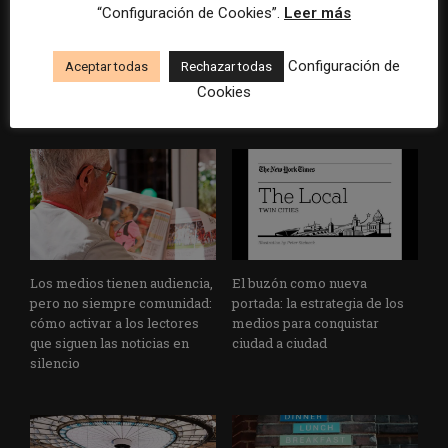
“Configuración de Cookies”.
Leer más
Veinte ejemplos de uso de la
La bolsa ha borrado hasta el
IA en redacciones, productos
98% del valor de algunos
Configuración de
Aceptar todas
Rechazar todas
y negocios periodísticos
grandes grupos de prensa
Cookies
tradicionales
Los medios tienen audiencia,
El buzón como nueva
pero no siempre comunidad:
portada: la estrategia de los
cómo activar a los lectores
medios para conquistar
que siguen las noticias en
ciudad a ciudad
silencio