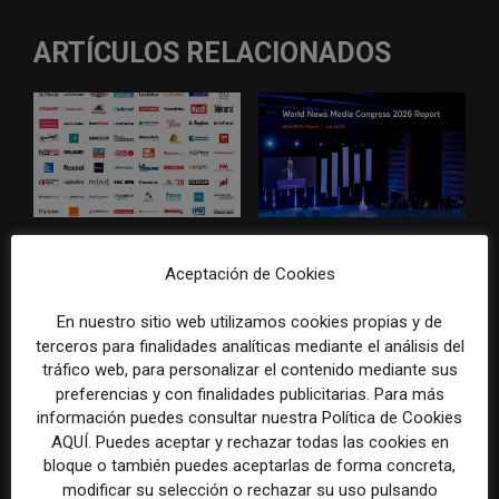
ARTÍCULOS RELACIONADOS
El gran problema
WAN-IFRA reúne las
tecnológico de los medios ya
principales estrategias de los
Aceptación de Cookies
no es la falta de
medios ante la IA, la pérdida
herramientas, sino su
de ingresos y los cambios de
En nuestro sitio web utilizamos cookies propias y de
desconexión
consumo
terceros para finalidades analíticas mediante el análisis del
tráfico web, para personalizar el contenido mediante sus
preferencias y con finalidades publicitarias. Para más
información puedes consultar nuestra Política de Cookies
AQUÍ. Puedes aceptar y rechazar todas las cookies en
bloque o también puedes aceptarlas de forma concreta,
modificar su selección o rechazar su uso pulsando