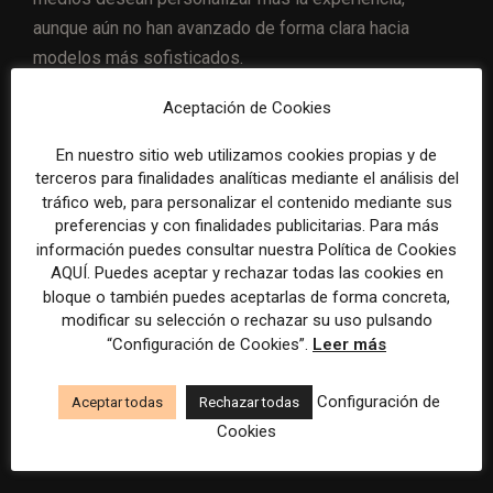
aunque aún no han avanzado de forma clara hacia
modelos más sofisticados.
Aceptación de Cookies
La conclusión que deja el estudio para los medios es
que la aplicación móvil vuelve a tener un papel
En nuestro sitio web utilizamos cookies propias y de
estratégico, pero con una exigencia mayor que en
terceros para finalidades analíticas mediante el análisis del
tráfico web, para personalizar el contenido mediante sus
etapas anteriores. Ya no basta con replicar contenidos
preferencias y con finalidades publicitarias. Para más
ni con lanzar notificaciones. La oportunidad está en
información puedes consultar nuestra Política de Cookies
construir hábitos, aumentar la identificación de
AQUÍ. Puedes aceptar y rechazar todas las cookies en
usuarios, convertir audiencia anónima, medir mejor la
bloque o también puedes aceptarlas de forma concreta,
modificar su selección o rechazar su uso pulsando
contribución al negocio y usar la app como un espacio
“Configuración de Cookies”.
Leer más
de relación directa en un entorno donde el acceso a la
información está cada vez más intermediado por
Configuración de
Aceptar todas
Rechazar todas
plataformas y sistemas de inteligencia artificial.
Cookies