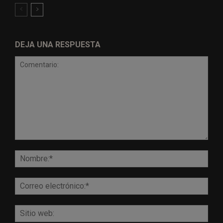
DEJA UNA RESPUESTA
Comentario:
Nomb
Corr
elect
Sitio
web: