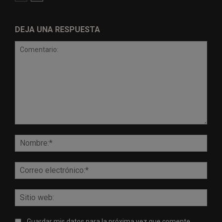
DEJA UNA RESPUESTA
Comentario:
Nomb
Corr
elect
Sitio
web:
Guardar mis datos para la próxima vez que comente