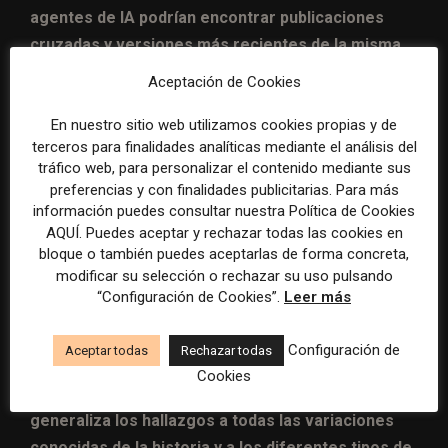
agentes de IA podrían encontrar publicaciones
cruzadas y versiones más recientes de la misma
historia, junto con referencias, hilos de discusión
Aceptación de Cookies
de usuarios,
quejas, etc., provenientes de diferentes
fuentes, en varios idiomas y niveles de calidad.
En nuestro sitio web utilizamos cookies propias y de
terceros para finalidades analíticas mediante el análisis del
tráfico web, para personalizar el contenido mediante sus
El ‘orquestador de verificación de hechos’, como se ve
preferencias y con finalidades publicitarias. Para más
en la ilustración anterior,
sintetiza las
listas de
información puedes consultar nuestra Política de Cookies
historias
que deben ser evaluadas por la red global
AQUÍ. Puedes aceptar y rechazar todas las cookies en
bloque o también puedes aceptarlas de forma concreta,
de revisores.
Este componente simplifica el proceso
modificar su selección o rechazar su uso pulsando
de evaluación, con sugerencias y recomendaciones
“Configuración de Cookies”.
Leer más
inteligentes.
Configuración de
Aceptar todas
Rechazar todas
Tan pronto como una historia adquiere suficiente
Cookies
confianza (votos y verificaciones de hechos),
la IA
generaliza los hallazgos a todas las variaciones
conocidas de la historia y a los diferentes tipos de