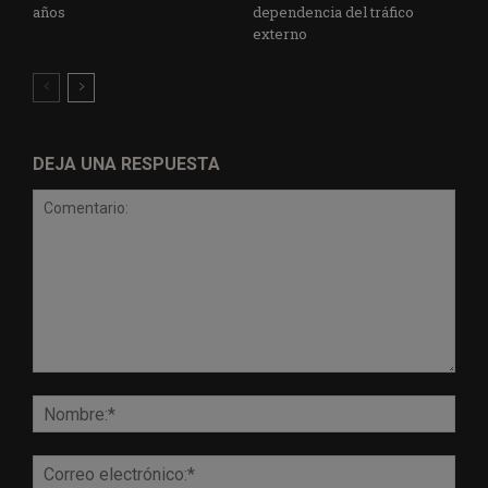
años
dependencia del tráfico
externo
DEJA UNA RESPUESTA
Comentario:
Nomb
Corr