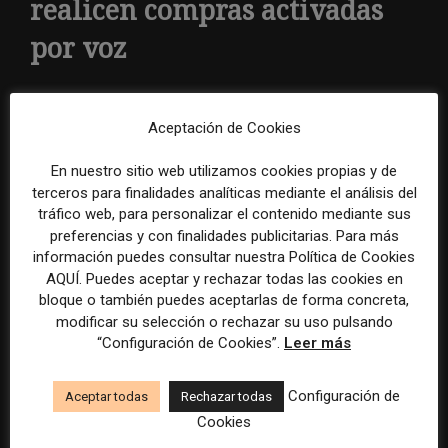
realicen compras activadas
por voz
Jeff Malmad, director gerente de Life + argumentó en
la conferencia Impact de Mobile Marketing Association
Aceptación de Cookies
a principios de este año que «dependiendo de su
En nuestro sitio web utilizamos cookies propias y de
categoría de marketing, el 30 por ciento de sus ventas
terceros para finalidades analíticas mediante el análisis del
será por fidelidad incidental, basada en la búsqueda
tráfico web, para personalizar el contenido mediante sus
preferencias y con finalidades publicitarias. Para más
por voz y las compras por voz «.
información puedes consultar nuestra Política de Cookies
Las compañías de medios podrían utilizar esta
AQUÍ. Puedes aceptar y rechazar todas las cookies en
estrategia para suscripciones, membresías,
bloque o también puedes aceptarlas de forma concreta,
micropagos, descargas o acceso exclusivo a
modificar su selección o rechazar su uso pulsando
“Configuración de Cookies”.
Leer más
contenido continuo o único.
Configuración de
Aceptar todas
Rechazar todas
4. Determine si hay nuevas
Cookies
oportunidades de ingresos