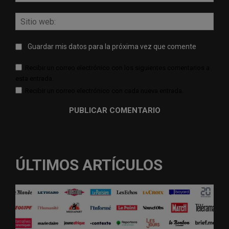
elect
Sitio
web:
Guardar mis datos para la próxima vez que comente
Recibir un correo electrónico con los siguientes comentarios a
esta entrada.
Recibir un correo electrónico con cada nueva entrada.
ÚLTIMOS ARTÍCULOS