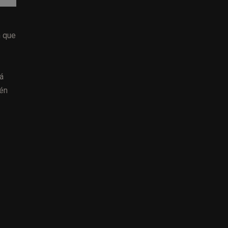
n que
á
ién