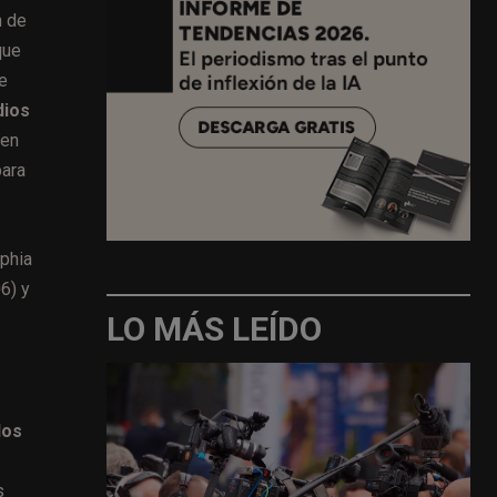
n de
que
e
dios
ten
para
phia
6) y
LO MÁS LEÍDO
dos
s