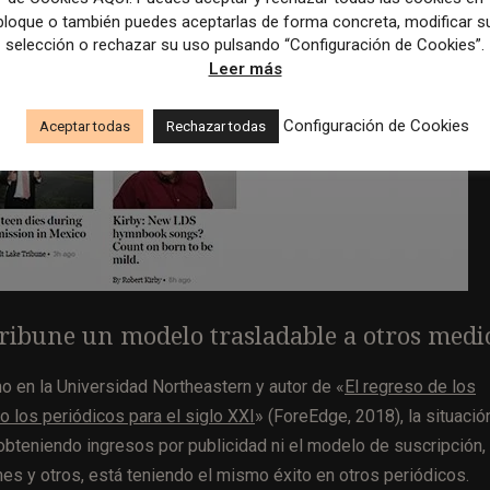
bloque o también puedes aceptarlas de forma concreta, modificar s
selección o rechazar su uso pulsando “Configuración de Cookies”.
Leer más
Configuración de Cookies
Aceptar todas
Rechazar todas
ribune un modelo trasladable a otros medi
 en la Universidad Northeastern y autor de «
El regreso de los
los periódicos para el siglo XXI
» (ForeEdge, 2018), la situació
 obteniendo ingresos por publicidad ni el modelo de suscripción,
s y otros, está teniendo el mismo éxito en otros periódicos.