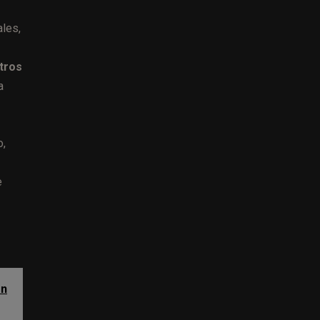
ales,
tros
a
o,
e
ón