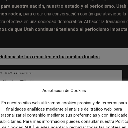
 para nuestra nación, nuestro estado y el periodismo. Utah
nos rodea,
para crear una conversación común que atraviese la
nera efectiva en una sociedad democrática. Al hacer la transición 
os de que Utah continuará teniendo el periodismo impacta
víctimas de los recortes en los medios locales
Aceptación de Cookies
En nuestro sitio web utilizamos cookies propias y de terceros para
finalidades analíticas mediante el análisis del tráfico web, para
personalizar el contenido mediante sus preferencias y con finalidade
publicitarias. Para más información puedes consultar nuestra Polític
de Cookies AQUÍ. Puedes aceptar y rechazar todas las cookies en