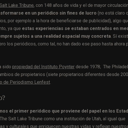
Salt Lake Tribune
, con 148 años de vida y el de mayor circulació
nsformarse en un periódico sin fines de lucro
(no está claro 
s, por ejemplo a la hora de beneficiarse de publicidad), algo qu
nto, ya que
estas experiencias se estaban centrados en me
iempre sujetos a una realidad espacial muy concreta
. Sí exis
ero los periódicos, como tal, no han dado ese paso hasta ahora 
ha sido
propiedad del Instituto Poynter
desde 1978; The Philadel
mbios de propietarios (siete propietarios diferentes desde 200
uto de Periodismo Lenfest
.
o?
os el primer periódico que proviene del papel en los Esta
he Salt Lake Tribune como una institución de Utah, al igual que
cas y culturales que enriquecen nuestras vidas y reflejan nuestro