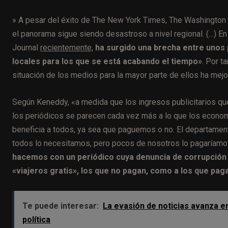
» A pesar del éxito de The New York Times, The Washington Po
el panorama sigue siendo desastroso a nivel regional. (…) E
Journal
recientemente,
h
a surgido una brecha entre unos 
locales para los que se está acabando el tiempo»
. Por t
situación de los medios para la mayor parte de ellos ha mejo
Según Keneddy, «a medida que los ingresos publicitarios qu
los periódicos se parecen cada vez más a lo que los econ
beneficia a todos, ya sea que paguemos o no. El departamen
todos lo necesitamos, pero pocos de nosotros lo pagaríamo
hacemos con un periódico cuya denuncia de corrupción e
«viajeros gratis», los que no pagan, como a los que pag
Te puede interesar:
La evasión de noticias avanza e
política