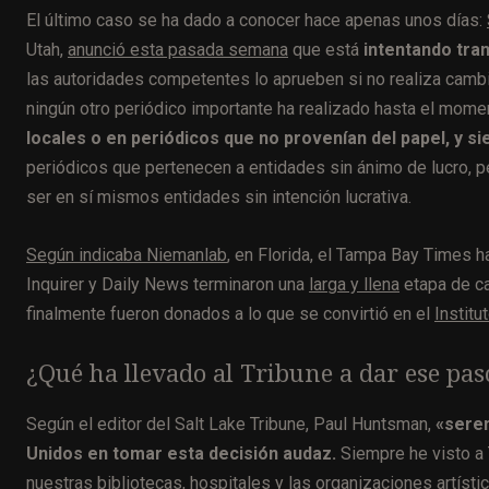
El último caso se ha dado a conocer hace apenas unos días:
Utah,
anunció esta pasada semana
que está
intentando tra
las autoridades competentes lo aprueben si no realiza cambio
ningún otro periódico importante ha realizado hasta el mome
locales o en periódicos que no provenían del papel, y s
periódicos que pertenecen a entidades sin ánimo de lucro, p
ser en sí mismos entidades sin intención lucrativa.
Según indicaba Niemanlab
, en Florida, el Tampa Bay Times 
Inquirer y Daily News terminaron una
larga y llena
etapa de ca
finalmente fueron donados a lo que se convirtió en el
Instit
¿Qué ha llevado al Tribune a dar ese pas
Según el editor del Salt Lake Tribune, Paul Huntsman,
«serem
Unidos en tomar esta decisión audaz.
Siempre he visto a T
nuestras bibliotecas, hospitales y las organizaciones artísti