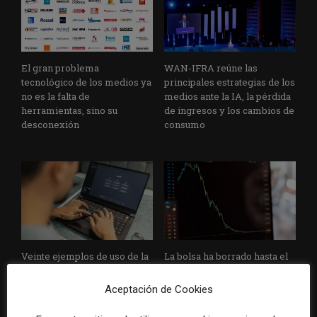
El gran problema
WAN-IFRA reúne las
tecnológico de los medios ya
principales estrategias de los
no es la falta de
medios ante la IA, la pérdida
herramientas, sino su
de ingresos y los cambios de
desconexión
consumo
Veinte ejemplos de uso de la
La bolsa ha borrado hasta el
IA en redacciones, productos
98% del valor de algunos
y negocios periodísticos
grandes grupos de prensa
Aceptación de Cookies
tradicionales