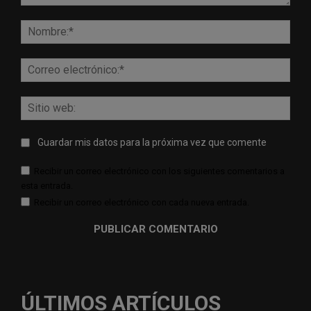
Comentario:
Nomb
Corr
elect
Sitio
web:
Guardar mis datos para la próxima vez que comente
Recibir un correo electrónico con los siguientes comentarios a
esta entrada.
Recibir un correo electrónico con cada nueva entrada.
ÚLTIMOS ARTÍCULOS