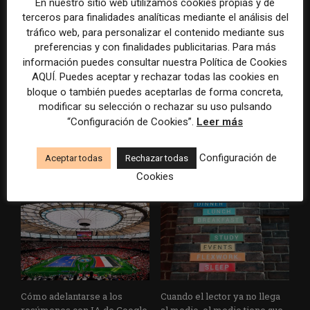
En nuestro sitio web utilizamos cookies propias y de
terceros para finalidades analíticas mediante el análisis del
tráfico web, para personalizar el contenido mediante sus
preferencias y con finalidades publicitarias. Para más
información puedes consultar nuestra Política de Cookies
AQUÍ. Puedes aceptar y rechazar todas las cookies en
bloque o también puedes aceptarlas de forma concreta,
modificar su selección o rechazar su uso pulsando
Los medios tienen audiencia,
El buzón como nueva
“Configuración de Cookies”.
Leer más
pero no siempre comunidad:
portada: la estrategia de los
cómo activar a los lectores
medios para conquistar
que siguen las noticias en
ciudad a ciudad
Configuración de
Aceptar todas
Rechazar todas
silencio
Cookies
Cómo adelantarse a los
Cuando el lector ya no llega
resúmenes con IA de Google
al medio, el medio tiene que