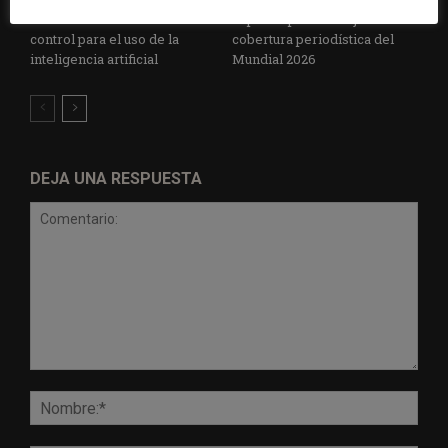
establece un sistema de
especial para la mejor
control para el uso de la
cobertura periodística del
inteligencia artificial
Mundial 2026
DEJA UNA RESPUESTA
Comentario:
Nomb