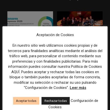
Aceptación de Cookies
La Marea cierra 2025 con
El Premio Gabo 2026
En nuestro sitio web utilizamos cookies propias y de
superávit, pero su
reconoce cinco historias de
terceros para finalidades analíticas mediante el análisis del
cooperativa pierde 38.542
Brasil, España y El Salvador
tráfico web, para personalizar el contenido mediante sus
euros
sobre el poder, la memoria y
preferencias y con finalidades publicitarias. Para más
la violencia
información puedes consultar nuestra Política de Cookies
AQUÍ. Puedes aceptar y rechazar todas las cookies en
bloque o también puedes aceptarlas de forma concreta,
modificar su selección o rechazar su uso pulsando
“Configuración de Cookies”.
Leer más
Configuración de
Aceptar todas
Rechazar todas
Cookies
Radio Televisión Madrid
ADEPA crea un premio