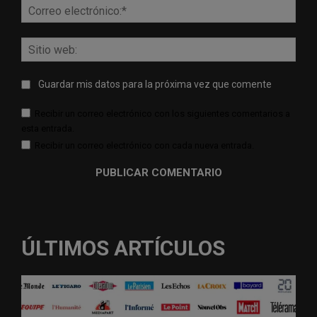
Corr
elect
Sitio
web:
Guardar mis datos para la próxima vez que comente
Recibir un correo electrónico con los siguientes comentarios a
esta entrada.
Recibir un correo electrónico con cada nueva entrada.
ÚLTIMOS ARTÍCULOS