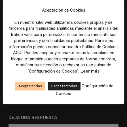
cooperativa pierde 38.542
Brasil, España y El Salvador
euros
sobre el poder, la memoria y
Aceptación de Cookies
la violencia
En nuestro sitio web utilizamos cookies propias y de
terceros para finalidades analíticas mediante el análisis del
tráfico web, para personalizar el contenido mediante sus
preferencias y con finalidades publicitarias. Para más
información puedes consultar nuestra Política de Cookies
AQUÍ. Puedes aceptar y rechazar todas las cookies en
bloque o también puedes aceptarlas de forma concreta,
modificar su selección o rechazar su uso pulsando
Radio Televisión Madrid
ADEPA crea un premio
“Configuración de Cookies”.
Leer más
establece un sistema de
especial para la mejor
control para el uso de la
cobertura periodística del
inteligencia artificial
Mundial 2026
Configuración de
Aceptar todas
Rechazar todas
Cookies
DEJA UNA RESPUESTA