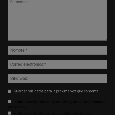
Comentario:
Nomb
Corr
elect
Sitio
web:
Guardar mis datos para la próxima vez que comente
Recibir un correo electrónico con los siguientes comentarios a
esta entrada.
Recibir un correo electrónico con cada nueva entrada.