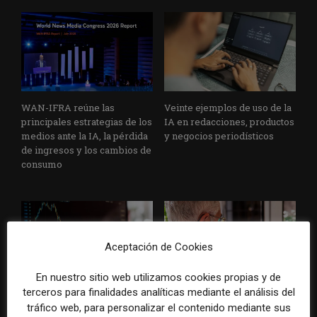
WAN-IFRA reúne las
Veinte ejemplos de uso de la
principales estrategias de los
IA en redacciones, productos
medios ante la IA, la pérdida
y negocios periodísticos
de ingresos y los cambios de
consumo
Aceptación de Cookies
En nuestro sitio web utilizamos cookies propias y de
terceros para finalidades analíticas mediante el análisis del
La bolsa ha borrado hasta el
Los medios tienen audiencia,
tráfico web, para personalizar el contenido mediante sus
98% del valor de algunos
pero no siempre comunidad: