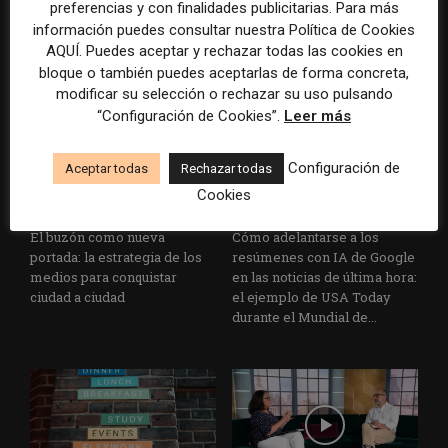
preferencias y con finalidades publicitarias. Para más
grandes grupos de prensa
cómo activar a los lectores
información puedes consultar nuestra Política de Cookies
tradicionales
que siguen las noticias en
silencio
AQUÍ. Puedes aceptar y rechazar todas las cookies en
bloque o también puedes aceptarlas de forma concreta,
modificar su selección o rechazar su uso pulsando
“Configuración de Cookies”.
Leer más
Configuración de
Aceptar todas
Rechazar todas
Cookies
El buzón como nueva
Cómo adelantarse a los
portada: la estrategia de los
resúmenes con IA de Google
medios para conquistar
en las noticias de última hora:
ciudad a ciudad
el ejemplo de USA Today
durante el Mundial de...