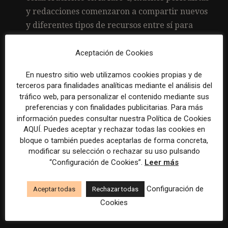
y redacciones comenzaron a compartir nuevos
y diferentes tipos de recursos entre sí para
ampliar su servicio a las comunidades. Esto
incluyó experimentar con nuevas fuentes de
Aceptación de Cookies
ingresos para mantener su trabajo y participar
En nuestro sitio web utilizamos cookies propias y de
en la planificación a largo plazo.
terceros para finalidades analíticas mediante el análisis del
tráfico web, para personalizar el contenido mediante sus
Evaluación de la sostenibilidad de la
preferencias y con finalidades publicitarias. Para más
colaboración a largo plazo.
A medida que las
información puedes consultar nuestra Política de Cookies
colaboraciones maduraban en la fase 4, cada
AQUÍ. Puedes aceptar y rechazar todas las cookies en
una también exploraba su propio camino hacia
bloque o también puedes aceptarlas de forma concreta,
modificar su selección o rechazar su uso pulsando
la sostenibilidad en función de la cultura del
“Configuración de Cookies”.
Leer más
grupo, los recursos de la región y su
compromiso con la comunidad.
Configuración de
Aceptar todas
Rechazar todas
Cookies
Acceso al informe completo