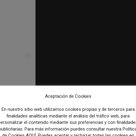
Aceptación de Cookies
_DEPORTES)
En nuestro sitio web utilizamos cookies propias y de terceros para
finalidades analíticas mediante el análisis del tráfico web, para
o el lema
Calienta, que sales,
se suceden imágenes de deportist
personalizar el contenido mediante sus preferencias y con finalidade
publicitarias. Para más información puedes consultar nuestra Polític
de Cookies AQUÍ. Puedes aceptar y rechazar todas las cookies en