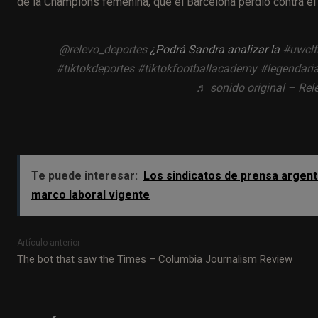
de la Champions femenina, que el Barcelona perdió contra e
@relevo_deportes
¿Podrá Sandra analizar la
#uwclf
#tiktokdeportes
#tiktokfootballacademy
#legendari
♬ sonido original – Rel
Te puede interesar:
Los sindicatos de prensa argent
marco laboral vigente
Artículo anterior
The bot that saw the Times – Columbia Journalism Review