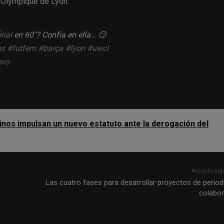
l Olympique de Lyon.
inal
en 60″? Confía en ella… 😏
as
#futfem
#barça
#lyon
#uwcl
evo
inos impulsan un nuevo estatuto ante la derogación del
Artículo sig
Las cuatro fases para desarrollar proyectos de perio
colabor