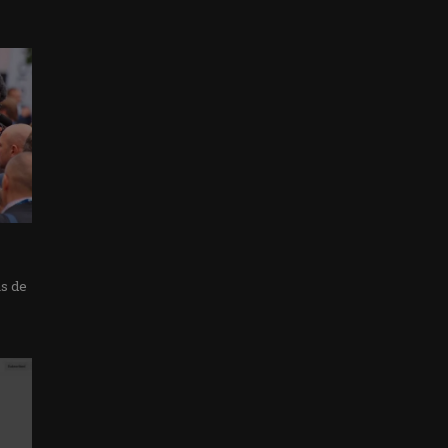
as de