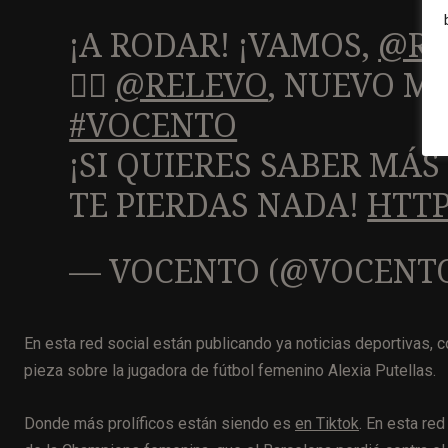
¡A RODAR! ¡VAMOS,
@RE
👉🏽
@RELEVO
, NUEVO M
#VOCENTO
¡SI QUIERES SABER MÁS
TE PIERDAS NADA!
HTTP
— VOCENTO (@VOCENT
En esta red social están publicando ya noticias deportivas,
pieza sobre la jugadora de fútbol femenino Alexia Putellas.
Donde más prolíficos están siendo es
en Tiktok
. En esta re