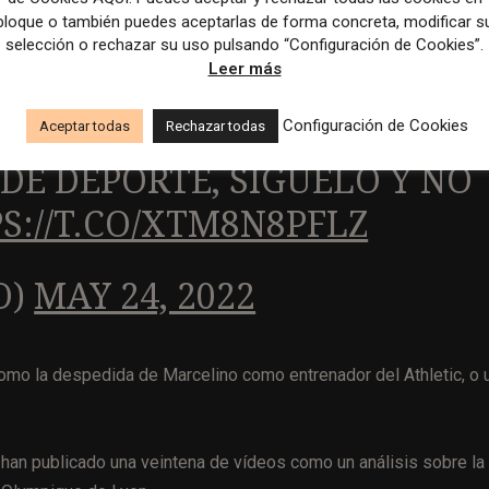
bloque o también puedes aceptarlas de forma concreta, modificar s
LEVO
! 👏🏽
selección o rechazar su uso pulsando “Configuración de Cookies”.
Leer más
EDIO DEPORTIVO DE
Configuración de Cookies
Aceptar todas
Rechazar todas
 DE DEPORTE, SÍGUELO Y NO
S://T.CO/XTM8N8PFLZ
O)
MAY 24, 2022
 como la despedida de Marcelino como entrenador del Athletic, o 
d han publicado una veintena de vídeos como un análisis sobre la 