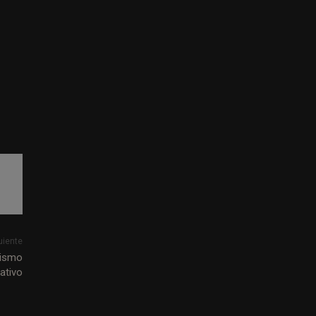
uiente
dismo
ativo