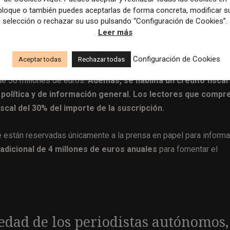
bloque o también puedes aceptarlas de forma concreta, modificar s
a la modernización de las plantas de impresión y su transi
selección o rechazar su uso pulsando “Configuración de Cookies”.
s en 2022).
Leer más
lones de euros.
Los créditos del Fondo Estratégico para el
Configuración de Cookies
Aceptar todas
Rechazar todas
os de inversión de editoriales y agencias de prensa, también se
 de 50 millones de euros.
Además, se habilita un crédito fiscal
 política y de información general. Los lectores que compr
scal del 30% del importe de la suscripción.
e están reservadas únicamente a la prensa en papel para inform
 adicional de 4 millones de euros anuales
para fomentar el
edad de los periodistas autónomos,