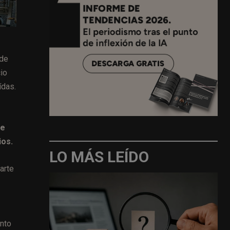
 de
io
ídas.
se
ios.
LO MÁS LEÍDO
arte
anto