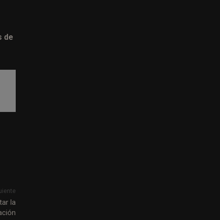
s de
uiente
ar la
ación