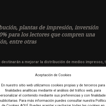
bución, plantas de impresión, inversión
 30% para los lectores que compren una
ón, entre otras
 destinarán a mejorar la distribución de medios impresos,
t
ía más de 100 periódicos y centenares de revistas, así como
essagerie, la nueva distribuidora de medios de Francia,
Aceptación de Cookies
En nuestro sitio web utilizamos cookies propias y de terceros para
finalidades analíticas mediante el análisis del tráfico web, para
personalizar el contenido mediante sus preferencias y con finalidade
 estrategia de los medios para conquistar ciudad a ciudad
publicitarias. Para más información puedes consultar nuestra Polític
de Cookies AQUÍ. Puedes aceptar y rechazar todas las cookies en