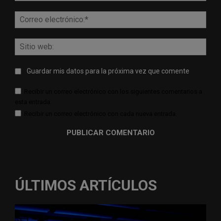
Corr
elect
Sitio
web:
Guardar mis datos para la próxima vez que comente
Recibir un correo electrónico con los siguientes comentarios a
esta entrada.
Recibir un correo electrónico con cada nueva entrada.
ÚLTIMOS ARTÍCULOS