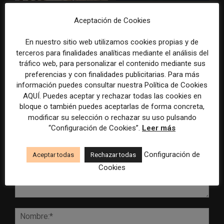
Radio Televisión Madrid
ADEPA crea un premio
Aceptación de Cookies
establece un sistema de
especial para la mejor
control para el uso de la
cobertura periodística del
inteligencia artificial
Mundial 2026
En nuestro sitio web utilizamos cookies propias y de
terceros para finalidades analíticas mediante el análisis del
tráfico web, para personalizar el contenido mediante sus
preferencias y con finalidades publicitarias. Para más
información puedes consultar nuestra Política de Cookies
AQUÍ. Puedes aceptar y rechazar todas las cookies en
DEJA UNA RESPUESTA
bloque o también puedes aceptarlas de forma concreta,
modificar su selección o rechazar su uso pulsando
“Configuración de Cookies”.
Leer más
Configuración de
Aceptar todas
Rechazar todas
Cookies
Comentario:
Nomb