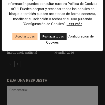
información puedes consultar nuestra Política de Cookies
AQUÍ. Puedes aceptar y rechazar todas las cookies en
bloque o también puedes aceptarlas de forma concreta,
modificar su selección o rechazar su uso pulsando
“Configuración de Cookies”.
Leer más
Configuración de
Aceptar todas
Rechazar todas
Radio Televisión Madrid
ADEPA crea un premio
Cookies
establece un sistema de
especial para la mejor
control para el uso de la
cobertura periodística del
inteligencia artificial
Mundial 2026
DEJA UNA RESPUESTA