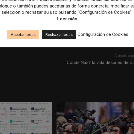
cional. Los nuevos perfiles públicos para creadores y editores, 
bloque o también puedes aceptarlas de forma concreta, modificar s
oogle, ambas iniciativas buscan facilitar que medios, creadores
selección o rechazar su uso pulsando “Configuración de Cookies”.
 a medida que la inteligencia artificial adquiere un papel creci
Leer más
Configuración de Cookies
Aceptar todas
Rechazar todas
Artículo sig
Condé Nast: la vida después de G