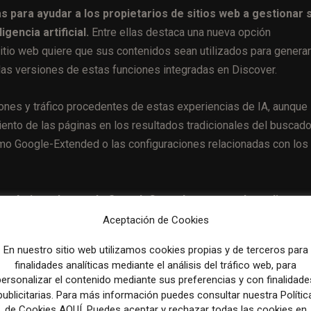
para ayudar a los propietarios de sitios web a gestionar 
gencia artificial.
Entre ellas destaca una nueva opción
sitio web quiere que sus contenidos sean utilizados para generar
as versiones de estas funciones integradas en Discover.
iones y tráfico procedentes de estas experiencias de IA, aunque
ento de las páginas en los resultados tradicionales del buscado
mo Google-Extended o las configuraciones relacionadas con los
métricas dentro de Search Console para que los editores
uestas generadas por IA.
Entre los datos previstos figuran la
Aceptación de Cookies
s de inteligencia artificial y los países en los que se muestran
En nuestro sitio web utilizamos cookies propias y de terceros para
finalidades analíticas mediante el análisis del tráfico web, para
personalizar el contenido mediante sus preferencias y con finalidade
nsole comenzarán a probarse con un grupo limitado de propietar
publicitarias. Para más información puedes consultar nuestra Polític
de Cookies AQUÍ. Puedes aceptar y rechazar todas las cookies en