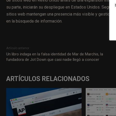
de sitios web en Reino Unido antes de una expansión interna
su parte, iniciarán su despliegue en Estados Unidos. Según G
sitios web mantengan una presencia más visible y gestionable
en la búsqueda de información.
Artículo anterior
Un libro indaga en la falsa identidad de Mar de Marchis, la
fundadora de Jot Down que casi nadie llegó a conocer
ARTÍCULOS RELACIONADOS