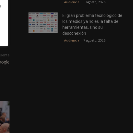
por
5 agosto, 2026
Audiencia
u
 y
El gran problema tecnológico de
ente
los medios ya no es la falta de
herramientas, sino su
desconexión
7 agosto, 2026
Audiencia
uiente
oogle