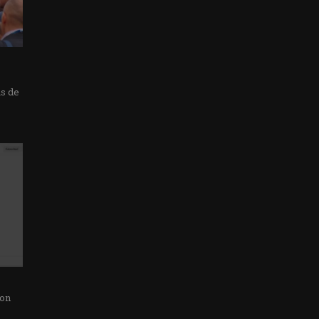
as de
con