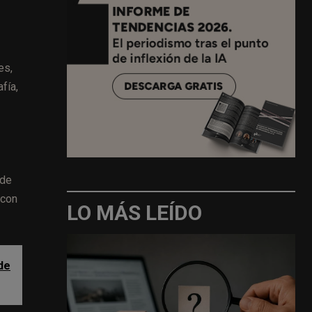
es,
fía,
 de
 con
LO MÁS LEÍDO
de