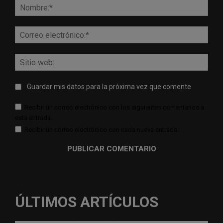
Nomb
Corr
elect
Sitio
web:
Guardar mis datos para la próxima vez que comente
Recibir un correo electrónico con los siguientes comentarios a
esta entrada.
Recibir un correo electrónico con cada nueva entrada.
ÚLTIMOS ARTÍCULOS