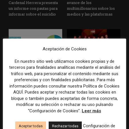
Cardenal Herrera presenta
avance de los
un informe con pautas para
multimillonarios sobre los
informar sobre el suicidio
medios y las plataformas
Aceptación de Cookies
En nuestro sitio web utilizamos cookies propias y de
terceros para finalidades analíticas mediante el análisis del
La Marea cierra 2025 con
El Premio Gabo 2026
superávit, pero su
reconoce cinco historias de
tráfico web, para personalizar el contenido mediante sus
cooperativa pierde 38.542
Brasil, España y El Salvador
preferencias y con finalidades publicitarias. Para más
euros
sobre el poder, la memoria y
información puedes consultar nuestra Política de Cookies
la violencia
AQUÍ. Puedes aceptar y rechazar todas las cookies en
bloque o también puedes aceptarlas de forma concreta,
modificar su selección o rechazar su uso pulsando
“Configuración de Cookies”.
Leer más
Configuración de
Aceptar todas
Rechazar todas