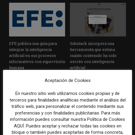
EFE publica una guía para
Substack incorpora una
integrar la inteligencia
herramienta que estima
artificial en sus procesos
cuánto contenido ha sido
informativos con supervisión
escrito con inteligencia
humana
artificial
Aceptación de Cookies
En nuestro sitio web utilizamos cookies propias y de
terceros para finalidades analíticas mediante el análisis del
tráfico web, para personalizar el contenido mediante sus
preferencias y con finalidades publicitarias. Para más
información puedes consultar nuestra Política de Cookies
La Universidad CEU
Paul Krugman alerta del
AQUÍ. Puedes aceptar y rechazar todas las cookies en
Cardenal Herrera presenta
avance de los
bloque o también puedes aceptarlas de forma concreta,