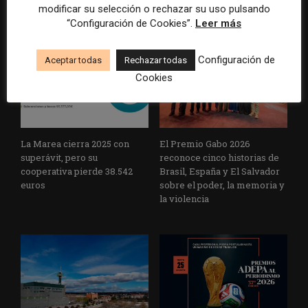
un informe con pautas para
multimillonarios sobre los
modificar su selección o rechazar su uso pulsando
informar sobre el suicidio
medios y las plataformas
“Configuración de Cookies”.
Leer más
Configuración de
Aceptar todas
Rechazar todas
Cookies
La Marea cierra 2025 con
El Premio Gabo 2026
superávit, pero su
reconoce cinco historias de
cooperativa pierde 38.542
Brasil, España y El Salvador
euros
sobre el poder, la memoria y
la violencia