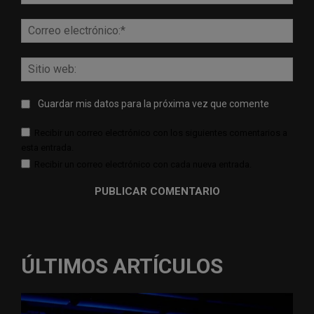
Corr
elect
Sitio
web:
Guardar mis datos para la próxima vez que comente
Recibir un correo electrónico con los siguientes comentarios a
esta entrada.
Recibir un correo electrónico con cada nueva entrada.
ÚLTIMOS ARTÍCULOS