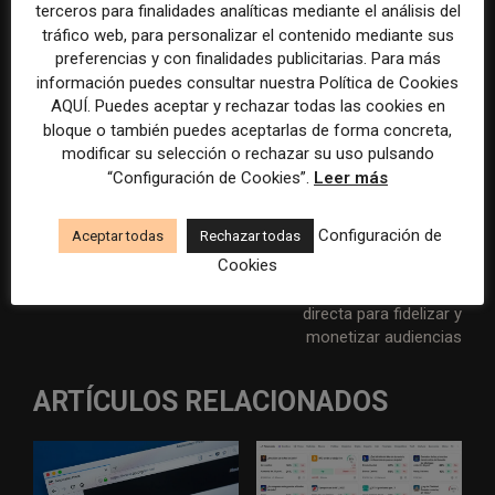
terceros para finalidades analíticas mediante el análisis del
Vitinho (@vitinho.fw, Brasil)
: creador
tráfico web, para personalizar el contenido mediante sus
especializado en actualidad futbolística,
preferencias y con finalidades publicitarias. Para más
selecciones nacionales y contenidos de
información puedes consultar nuestra Política de Cookies
entretenimiento.
AQUÍ. Puedes aceptar y rechazar todas las cookies en
bloque o también puedes aceptarlas de forma concreta,
modificar su selección o rechazar su uso pulsando
“Configuración de Cookies”.
Leer más
Artículo anterior
Artículo siguiente
Configuración de
Aceptar todas
Rechazar todas
30 European news
Los medios europeos
Cookies
publishers that dominate
desaprovechan las
TikTok in 2026
newsletters como vía
directa para fidelizar y
monetizar audiencias
ARTÍCULOS RELACIONADOS