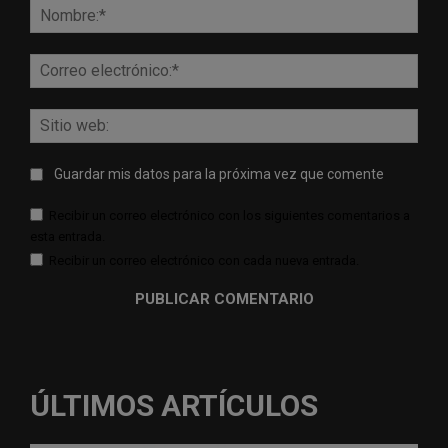
Nomb
Corr
elect
Sitio
web:
Guardar mis datos para la próxima vez que comente
Recibir un correo electrónico con los siguientes comentarios a
esta entrada.
Recibir un correo electrónico con cada nueva entrada.
ÚLTIMOS ARTÍCULOS