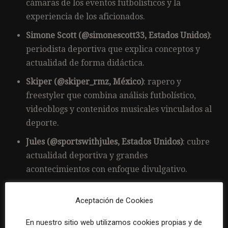
cámaras de los eventos futbolísticos y la
experiencia de los aficionados.
Simone Scott (@simonescott33, Estados Unidos)
:
periodista deportiva que explica conceptos y
actualidad de forma didáctica.
Skiper (@skiper_rmz, México)
: rapero y
freestyler que combina análisis futbolístico,
videoblogs y contenidos musicales vinculados al
deporte.
Jules (@sportswithjules, Estados Unidos)
: cubre
actualidad deportiva y grandes
acontecimientos con enfoque divulgativo.
Christopher Gibert (@thatsportsguy5, Estados
Aceptación de Cookies
Unidos)
: creador centrado en entrevistas
deportivas y participación de la audiencia.
En nuestro sitio web utilizamos cookies propias y de