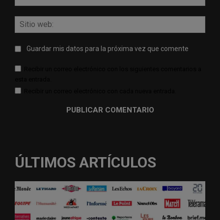
elect
Sitio
web:
Guardar mis datos para la próxima vez que comente
Recibir un correo electrónico con los siguientes comentarios a
esta entrada.
Recibir un correo electrónico con cada nueva entrada.
ÚLTIMOS ARTÍCULOS