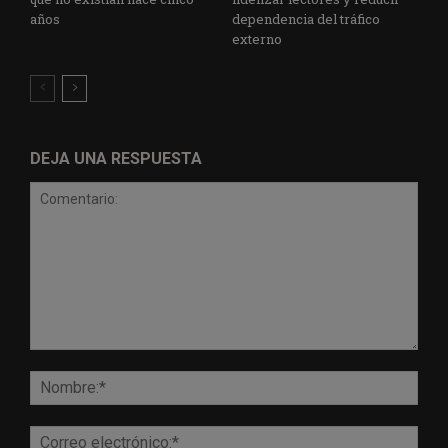
años
dependencia del tráfico
externo
DEJA UNA RESPUESTA
Comentario:
Nomb
Corr