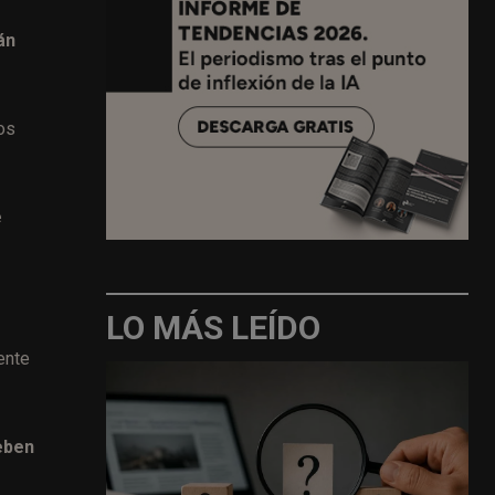
án
os
e
LO MÁS LEÍDO
ente
eben