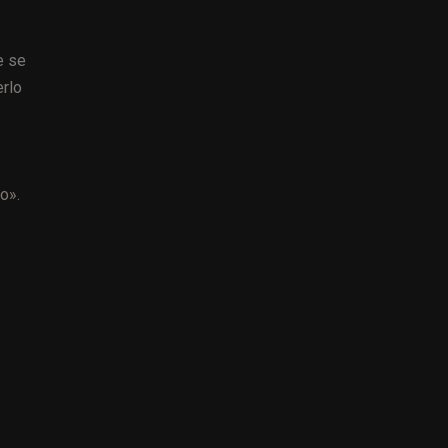
e se
erlo
o».