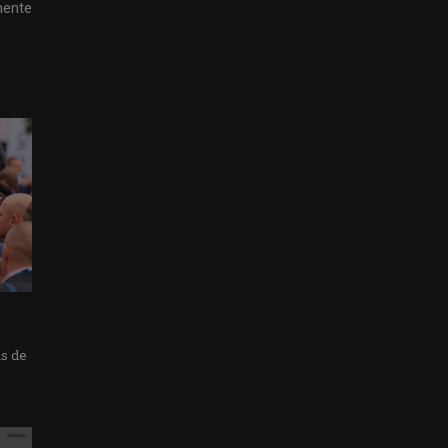
mente
as de