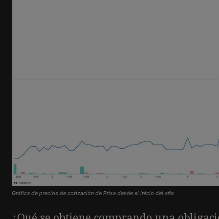
Gráfica de precios de cotización de Prisa desde el inicio del año
¿Qué se obtiene comprando una obligaci