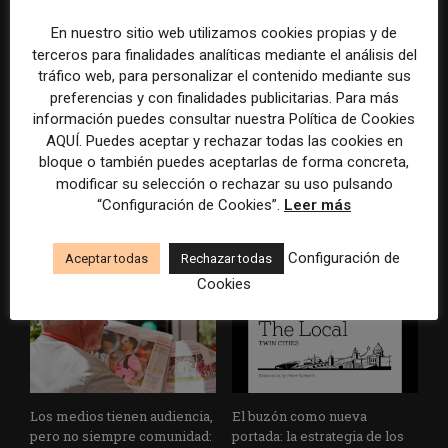
En nuestro sitio web utilizamos cookies propias y de
terceros para finalidades analíticas mediante el análisis del
tráfico web, para personalizar el contenido mediante sus
preferencias y con finalidades publicitarias. Para más
información puedes consultar nuestra Política de Cookies
AQUÍ. Puedes aceptar y rechazar todas las cookies en
bloque o también puedes aceptarlas de forma concreta,
De herramienta interna a
La bolsa ha borrado hasta el
modificar su selección o rechazar su uso pulsando
recurso para la
98% del valor de algunos
“Configuración de Cookies”.
Leer más
sustentabilidad: el camino del
grandes grupos de prensa
Desgrabador de Chequeado
tradicionales
Configuración de
Aceptar todas
Rechazar todas
Cookies
Los medios tienen audiencia,
El buzón como nueva
pero no siempre comunidad:
portada: la estrategia de los