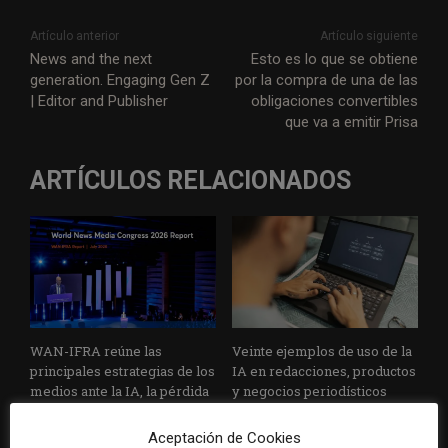
Artículo anterior
Artículo siguiente
News and the next
Esto es lo que se obtiene
generation. Engaging Gen Z
por la compra de una de las
| Editor and Publisher
obligaciones convertibles
que va a emitir Prisa
ARTÍCULOS RELACIONADOS
WAN-IFRA reúne las
Veinte ejemplos de uso de la
principales estrategias de los
IA en redacciones, productos
medios ante la IA, la pérdida
y negocios periodísticos
de ingresos y los cambios de
consumo
Aceptación de Cookies