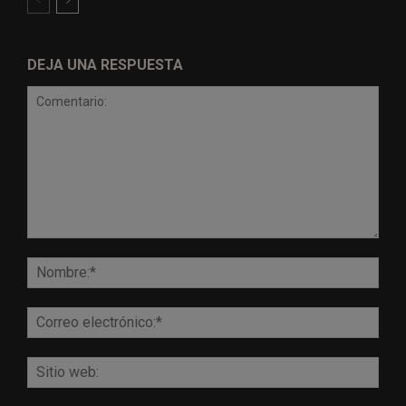
DEJA UNA RESPUESTA
Comentario:
Nomb
Corr
elect
Sitio
web: