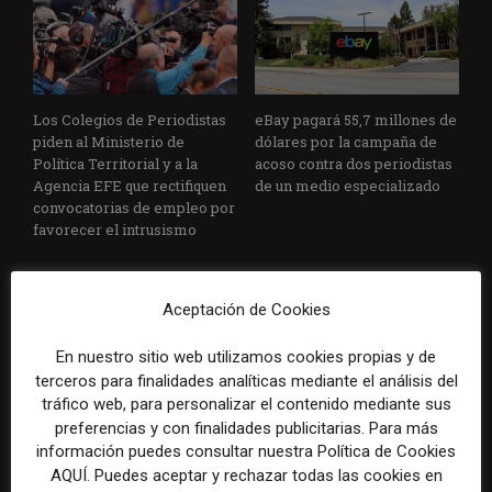
Los Colegios de Periodistas
eBay pagará 55,7 millones de
piden al Ministerio de
dólares por la campaña de
Política Territorial y a la
acoso contra dos periodistas
Agencia EFE que rectifiquen
de un medio especializado
convocatorias de empleo por
favorecer el intrusismo
Aceptación de Cookies
En nuestro sitio web utilizamos cookies propias y de
terceros para finalidades analíticas mediante el análisis del
tráfico web, para personalizar el contenido mediante sus
preferencias y con finalidades publicitarias. Para más
EFE publica una guía para
Substack incorpora una
información puedes consultar nuestra Política de Cookies
integrar la inteligencia
herramienta que estima
AQUÍ. Puedes aceptar y rechazar todas las cookies en
artificial en sus procesos
cuánto contenido ha sido