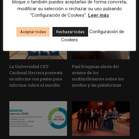
bloque o también puedes aceptarlas de forma concreta,
informativos con supervisión
escrito con inteligencia
humana
artificial
modificar su selección o rechazar su uso pulsando
“Configuración de Cookies”.
Leer más
Configuración de
Aceptar todas
Rechazar todas
Cookies
La Universidad CEU
Paul Krugman alerta del
Cardenal Herrera presenta
avance de los
un informe con pautas para
multimillonarios sobre los
informar sobre el suicidio
medios y las plataformas