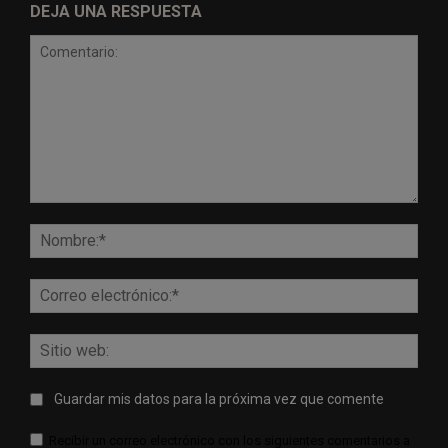
DEJA UNA RESPUESTA
Comentario:
Nomb
Corr
elect
Sitio
web:
Guardar mis datos para la próxima vez que comente
Recibir un correo electrónico con los siguientes comentarios a