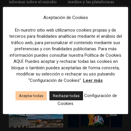
informar sobre el suicidio
medios y las plataformas
Aceptación de Cookies
En nuestro sitio web utilizamos cookies propias y de
terceros para finalidades analíticas mediante el análisis del
tráfico web, para personalizar el contenido mediante sus
preferencias y con finalidades publicitarias. Para más
información puedes consultar nuestra Política de Cookies
La Marea cierra 2025 con
El Premio Gabo 2026
AQUÍ. Puedes aceptar y rechazar todas las cookies en
superávit, pero su
reconoce cinco historias de
bloque o también puedes aceptarlas de forma concreta,
cooperativa pierde 38.542
Brasil, España y El Salvador
euros
sobre el poder, la memoria y
modificar su selección o rechazar su uso pulsando
la violencia
“Configuración de Cookies”.
Leer más
Configuración de
Aceptar todas
Rechazar todas
Cookies