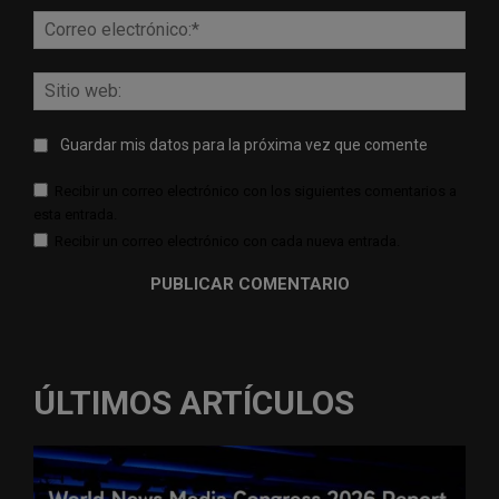
Corr
elect
Sitio
web:
Guardar mis datos para la próxima vez que comente
Recibir un correo electrónico con los siguientes comentarios a
esta entrada.
Recibir un correo electrónico con cada nueva entrada.
ÚLTIMOS ARTÍCULOS