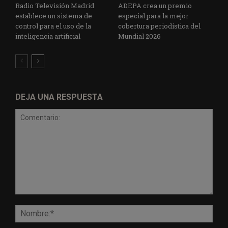
Radio Televisión Madrid
ADEPA crea un premio
establece un sistema de
especial para la mejor
control para el uso de la
cobertura periodística del
inteligencia artificial
Mundial 2026
DEJA UNA RESPUESTA
Comentario:
Nomb