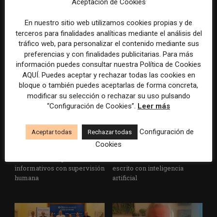
Los Colegios de Periodistas
eBay pagará 55,7 millones de
Aceptación de Cookies
piden al Ministerio de
dólares por la campaña de
Política Territorial y a la
acoso contra dos periodistas
En nuestro sitio web utilizamos cookies propias y de
Agencia EFE que rectifiquen
de un medio especializado
terceros para finalidades analíticas mediante el análisis del
convocatorias de empleo por
tráfico web, para personalizar el contenido mediante sus
favorecer el intrusismo
preferencias y con finalidades publicitarias. Para más
información puedes consultar nuestra Política de Cookies
AQUÍ. Puedes aceptar y rechazar todas las cookies en
bloque o también puedes aceptarlas de forma concreta,
modificar su selección o rechazar su uso pulsando
“Configuración de Cookies”.
Leer más
Configuración de
Aceptar todas
Rechazar todas
EFE publica una guía para
Substack incorpora una
Cookies
integrar la inteligencia
herramienta que estima
artificial en sus procesos
cuánto contenido ha sido
informativos con supervisión
escrito con inteligencia
humana
artificial