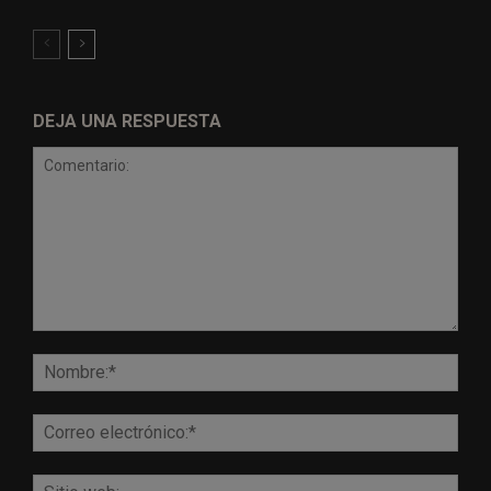
DEJA UNA RESPUESTA
Comentario:
Nomb
Corr
elect
Sitio