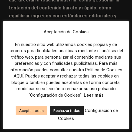
tentación del contenido barato y rápido, cómo
equilibrar ingresos con estándares editoriales y
cómo convivir con tecnologías que pueden ser
útiles
, pero también peligrosamente opacas. Para Bell,
Aceptación de Cookies
la única forma de avanzar es asumir que el error no
En nuestro sitio web utilizamos cookies propias y de
está solo en la herramienta, sino en cómo se decide
terceros para finalidades analíticas mediante el análisis del
usarla. “Si seguimos culpando solo a la tecnología,
tráfico web, para personalizar el contenido mediante sus
nunca nos haremos cargo de la solución”.
preferencias y con finalidades publicitarias. Para más
información puedes consultar nuestra Política de Cookies
AQUÍ. Puedes aceptar y rechazar todas las cookies en
Ahora, el grupo se prepara para publicar su política
bloque o también puedes aceptarlas de forma concreta,
definitiva de IA, abierta a revisión pública. Y mientras
modificar su selección o rechazar su uso pulsando
tanto, trabaja para reparar los vínculos con sus lectores,
“Configuración de Cookies”.
Leer más
empezando por lo más básico: reconocer el error y
Configuración de
explicar cómo se evitará en el futuro.
Aceptar todas
Rechazar todas
Cookies