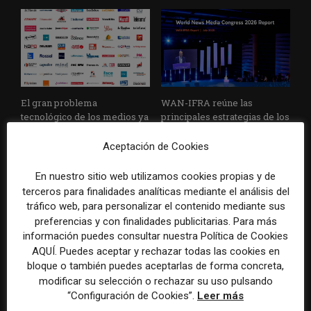
El gran problema
WAN-IFRA reúne las
tecnológico de los medios ya
principales estrategias de los
no es la falta de
medios ante la IA, la pérdida
herramientas, sino su
de ingresos y los cambios de
Aceptación de Cookies
desconexión
consumo
En nuestro sitio web utilizamos cookies propias y de
terceros para finalidades analíticas mediante el análisis del
tráfico web, para personalizar el contenido mediante sus
preferencias y con finalidades publicitarias. Para más
información puedes consultar nuestra Política de Cookies
AQUÍ. Puedes aceptar y rechazar todas las cookies en
bloque o también puedes aceptarlas de forma concreta,
modificar su selección o rechazar su uso pulsando
Veinte ejemplos de uso de la
La bolsa ha borrado hasta el
“Configuración de Cookies”.
Leer más
IA en redacciones, productos
98% del valor de algunos