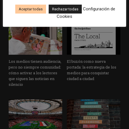
y negocios periodísticos
grandes grupos de prensa
tradicionales
Configuración de
Aceptar todas
Rechazar todas
Cookies
Los medios tienen audiencia,
El buzón como nueva
pero no siempre comunidad:
portada: la estrategia de los
cómo activar a los lectores
medios para conquistar
que siguen las noticias en
ciudad a ciudad
silencio