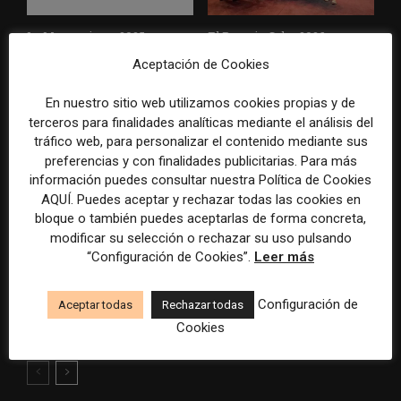
La Marea cierra 2025 con
El Premio Gabo 2026
superávit, pero su
reconoce cinco historias de
Aceptación de Cookies
cooperativa pierde 38.542
Brasil, España y El Salvador
euros
sobre el poder, la memoria y
En nuestro sitio web utilizamos cookies propias y de
la violencia
terceros para finalidades analíticas mediante el análisis del
tráfico web, para personalizar el contenido mediante sus
preferencias y con finalidades publicitarias. Para más
información puedes consultar nuestra Política de Cookies
AQUÍ. Puedes aceptar y rechazar todas las cookies en
bloque o también puedes aceptarlas de forma concreta,
modificar su selección o rechazar su uso pulsando
“Configuración de Cookies”.
Leer más
Radio Televisión Madrid
ADEPA crea un premio
establece un sistema de
especial para la mejor
Configuración de
Aceptar todas
Rechazar todas
control para el uso de la
cobertura periodística del
Cookies
inteligencia artificial
Mundial 2026