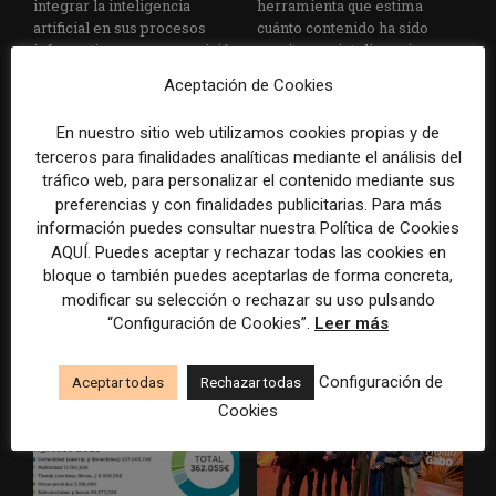
integrar la inteligencia
herramienta que estima
artificial en sus procesos
cuánto contenido ha sido
informativos con supervisión
escrito con inteligencia
humana
artificial
Aceptación de Cookies
En nuestro sitio web utilizamos cookies propias y de
terceros para finalidades analíticas mediante el análisis del
tráfico web, para personalizar el contenido mediante sus
preferencias y con finalidades publicitarias. Para más
información puedes consultar nuestra Política de Cookies
AQUÍ. Puedes aceptar y rechazar todas las cookies en
bloque o también puedes aceptarlas de forma concreta,
La Universidad CEU
Paul Krugman alerta del
modificar su selección o rechazar su uso pulsando
Cardenal Herrera presenta
avance de los
un informe con pautas para
multimillonarios sobre los
“Configuración de Cookies”.
Leer más
informar sobre el suicidio
medios y las plataformas
Configuración de
Aceptar todas
Rechazar todas
Cookies