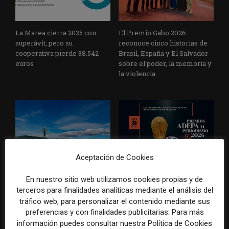
La Marea cierra 2025 con
El Premio Gabo 2026
superávit, pero su
reconoce cinco historias de
cooperativa pierde 38.542
Brasil, España y El Salvador
euros
sobre el poder, la memoria y
la violencia
Aceptación de Cookies
Radio Televisión Madrid
ADEPA crea un premio
establece un sistema de
especial para la mejor
En nuestro sitio web utilizamos cookies propias y de
control para el uso de la
cobertura periodística del
terceros para finalidades analíticas mediante el análisis del
inteligencia artificial
Mundial 2026
tráfico web, para personalizar el contenido mediante sus
preferencias y con finalidades publicitarias. Para más
información puedes consultar nuestra Política de Cookies