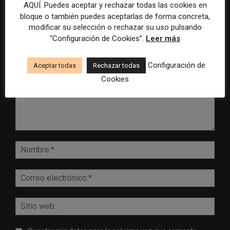
AQUÍ. Puedes aceptar y rechazar todas las cookies en
bloque o también puedes aceptarlas de forma concreta,
modificar su selección o rechazar su uso pulsando
DEJA UNA RESPUESTA
“Configuración de Cookies”.
Leer más
Configuración de
Aceptar todas
Rechazar todas
Cookies
Comentario:
Nomb
Corr
elect
Sitio
web: