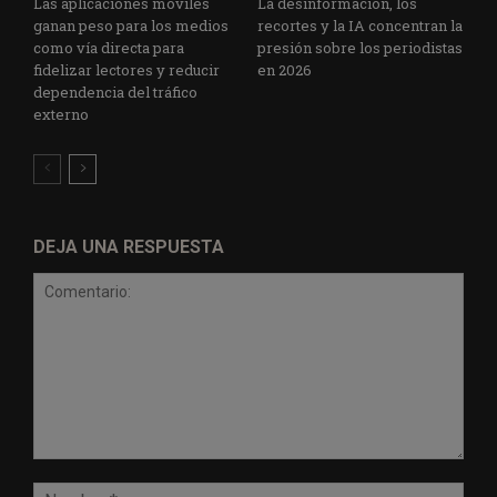
Las aplicaciones móviles
La desinformación, los
ganan peso para los medios
recortes y la IA concentran la
como vía directa para
presión sobre los periodistas
fidelizar lectores y reducir
en 2026
dependencia del tráfico
externo
DEJA UNA RESPUESTA
Comentario:
Nomb