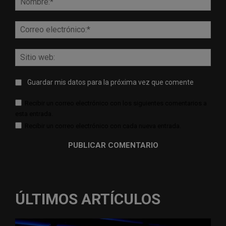
Corr
elect
Sitio
web:
Guardar mis datos para la próxima vez que comente
Recibir un correo electrónico con los siguientes comentarios a
esta entrada.
Recibir un correo electrónico con cada nueva entrada.
ÚLTIMOS ARTÍCULOS