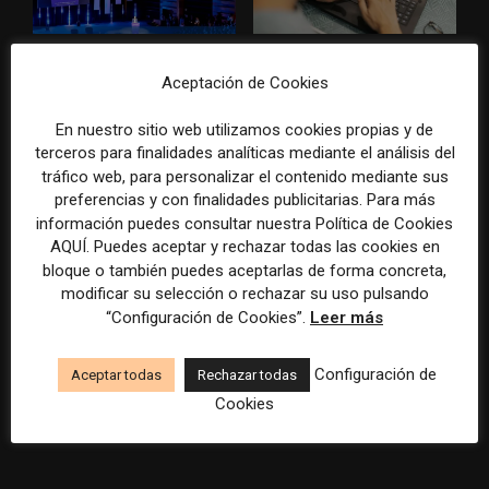
WAN-IFRA reúne las
Veinte ejemplos de uso de la
principales estrategias de los
IA en redacciones, productos
Aceptación de Cookies
medios ante la IA, la pérdida
y negocios periodísticos
de ingresos y los cambios de
En nuestro sitio web utilizamos cookies propias y de
consumo
terceros para finalidades analíticas mediante el análisis del
tráfico web, para personalizar el contenido mediante sus
preferencias y con finalidades publicitarias. Para más
información puedes consultar nuestra Política de Cookies
AQUÍ. Puedes aceptar y rechazar todas las cookies en
bloque o también puedes aceptarlas de forma concreta,
modificar su selección o rechazar su uso pulsando
“Configuración de Cookies”.
Leer más
La bolsa ha borrado hasta el
Los medios tienen audiencia,
98% del valor de algunos
pero no siempre comunidad:
Configuración de
Aceptar todas
Rechazar todas
grandes grupos de prensa
cómo activar a los lectores
Cookies
tradicionales
que siguen las noticias en
silencio