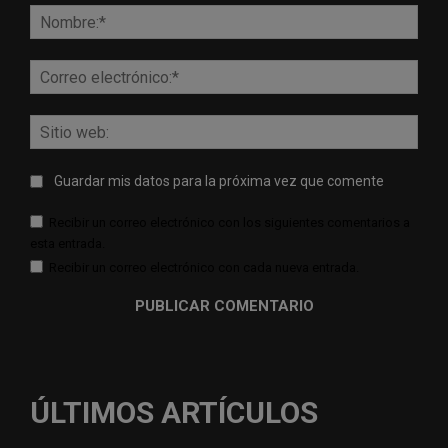
Nomb
Corr
elect
Sitio
web:
Guardar mis datos para la próxima vez que comente
Recibir un correo electrónico con los siguientes comentarios a
esta entrada.
Recibir un correo electrónico con cada nueva entrada.
ÚLTIMOS ARTÍCULOS