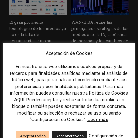
El gran problema
WAN-IFRA reúne las
tecnológico de los medios ya
principales estrategias de los
no es la falta de
medios ante la IA, la pérdida
herramientas, sino su
de ingresos y los cambios de
desconexión
consumo
Aceptación de Cookies
En nuestro sitio web utilizamos cookies propias y de
terceros para finalidades analíticas mediante el análisis del
tráfico web, para personalizar el contenido mediante sus
preferencias y con finalidades publicitarias. Para más
información puedes consultar nuestra Política de Cookies
AQUÍ. Puedes aceptar y rechazar todas las cookies en
Veinte ejemplos de uso de la
La bolsa ha borrado hasta el
bloque o también puedes aceptarlas de forma concreta,
IA en redacciones, productos
98% del valor de algunos
modificar su selección o rechazar su uso pulsando
y negocios periodísticos
grandes grupos de prensa
“Configuración de Cookies”.
Leer más
tradicionales
Configuración de
Aceptar todas
Rechazar todas