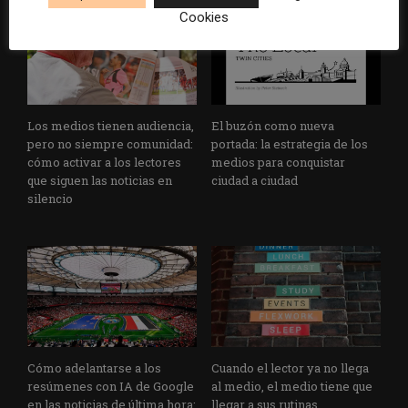
Cookies
Los medios tienen audiencia,
El buzón como nueva
pero no siempre comunidad:
portada: la estrategia de los
cómo activar a los lectores
medios para conquistar
que siguen las noticias en
ciudad a ciudad
silencio
Cómo adelantarse a los
Cuando el lector ya no llega
resúmenes con IA de Google
al medio, el medio tiene que
en las noticias de última hora:
llegar a sus rutinas