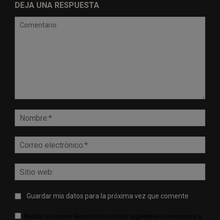
DEJA UNA RESPUESTA
Comentario:
Nomb
Corr
elect
Sitio
web:
Guardar mis datos para la próxima vez que comente
Recibir un correo electrónico con los siguientes comentarios a