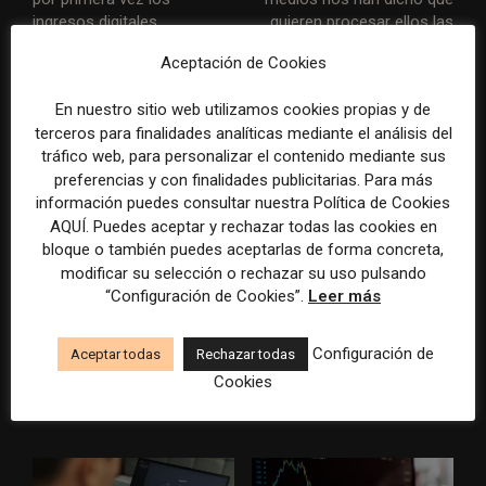
ingresos digitales
quieren procesar ellos las
compensan la caída del
transacciones y mantener
Aceptación de Cookies
papel
la relación con los lectores»
En nuestro sitio web utilizamos cookies propias y de
ARTÍCULOS RELACIONADOS
terceros para finalidades analíticas mediante el análisis del
tráfico web, para personalizar el contenido mediante sus
preferencias y con finalidades publicitarias. Para más
información puedes consultar nuestra Política de Cookies
AQUÍ. Puedes aceptar y rechazar todas las cookies en
bloque o también puedes aceptarlas de forma concreta,
modificar su selección o rechazar su uso pulsando
“Configuración de Cookies”.
Leer más
El gran problema
WAN-IFRA reúne las
tecnológico de los medios ya
principales estrategias de los
Configuración de
Aceptar todas
Rechazar todas
no es la falta de
medios ante la IA, la pérdida
herramientas, sino su
de ingresos y los cambios de
Cookies
desconexión
consumo