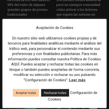
98% del valor de algunos
pero no siempre comunidad:
grandes grupos de prensa
cómo activar a los lectores
tradicionales
que siguen las noticias en
silencio
Aceptación de Cookies
En nuestro sitio web utilizamos cookies propias y de
terceros para finalidades analíticas mediante el análisis del
tráfico web, para personalizar el contenido mediante sus
preferencias y con finalidades publicitarias. Para más
información puedes consultar nuestra Política de Cookies
AQUÍ. Puedes aceptar y rechazar todas las cookies en
El buzón como nueva
Cómo adelantarse a los
portada: la estrategia de los
resúmenes con IA de Google
bloque o también puedes aceptarlas de forma concreta,
medios para conquistar
en las noticias de última hora:
modificar su selección o rechazar su uso pulsando
ciudad a ciudad
el ejemplo de USA Today
“Configuración de Cookies”.
Leer más
durante el Mundial de...
Configuración de
Aceptar todas
Rechazar todas
Cookies