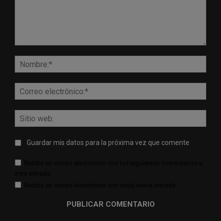
Comentario:
Nomb
Corr
elect
Sitio
web:
Guardar mis datos para la próxima vez que comente
Recibir un correo electrónico con los siguientes comentarios a
esta entrada.
Recibir un correo electrónico con cada nueva entrada.